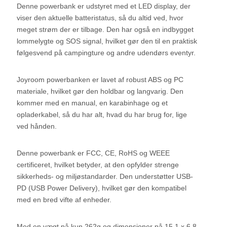
Denne powerbank er udstyret med et LED display, der
viser den aktuelle batteristatus, så du altid ved, hvor
meget strøm der er tilbage. Den har også en indbygget
lommelygte og SOS signal, hvilket gør den til en praktisk
følgesvend på campingture og andre udendørs eventyr.
Joyroom powerbanken er lavet af robust ABS og PC
materiale, hvilket gør den holdbar og langvarig. Den
kommer med en manual, en karabinhage og et
opladerkabel, så du har alt, hvad du har brug for, lige
ved hånden.
Denne powerbank er FCC, CE, RoHS og WEEE
certificeret, hvilket betyder, at den opfylder strenge
sikkerheds- og miljøstandarder. Den understøtter USB-
PD (USB Power Delivery), hvilket gør den kompatibel
med en bred vifte af enheder.
Med en vægt på kun 262g og dimensioner på 15,1 x 6,8