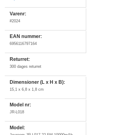
Varenr:
#
2024
EAN nummer:
6956116797164
Returret:
300 dages returret
Dimensioner (L x H x B):
15,1 x 6,8 x 1,8 cm
Model nr:
JR-L018
Model:
Joyroom JR-L017 22.5W 10000mAh