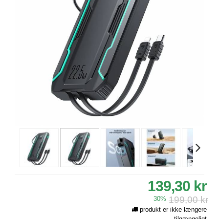
139,30 kr
199,00 kr
30%
produkt er ikke længere
tilgængeligt