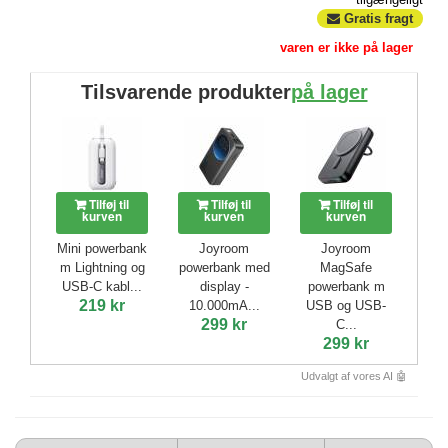
Gratis fragt
varen er ikke på lager
Tilsvarende produkter
på lager
Tilføj til
Tilføj til
Tilføj til
kurven
kurven
kurven
Mini powerbank
Joyroom
Joyroom
m Lightning og
powerbank med
MagSafe
USB-C kabl...
display -
powerbank m
219 kr
10.000mA...
USB og USB-
299 kr
C...
299 kr
Udvalgt af vores AI 🤖