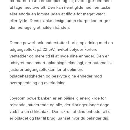
bærbarhed. Den er kompakt og let, hvilket gør den nem
at tage med overalt. Den kan nemt glide ned i en taske
eller endda en lomme uden at tilføje for meget vægt
eller fylde. Dens slanke design uden skarpe kanter gør
den behagelig at holde i hånden.
Denne powerbank understøtter hurtig opladning med en
udgangseffekt på 22,5W, hvilket betyder kortere
ventetider og mere tid til at nyde dine enheder. Den er
udstyret med smart opladningsteknologi, der automatisk
justerer udgangseffekten for at optimere
opladehastigheden og beskytte dine enheder mod
overophedning og overladning.
Joyroom powerbanken er en pålidelig energikilde for
rejsende, studerende og alle, der tilbringer lange dage
væk fra en stikkontakt. Den sikrer, at dine enheder altid
er opladet og klar til brug, uanset hvor du befinder dig.