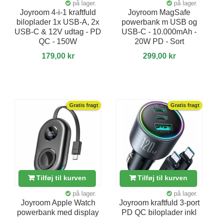
på lager.
på lager.
Joyroom 4-i-1 kraftfuld
Joyroom MagSafe
biloplader 1x USB-A, 2x
powerbank m USB og
USB-C & 12V udtag - PD
USB-C - 10.000mAh -
QC - 150W
20W PD - Sort
179,00 kr
299,00 kr
Gratis fragt
Gratis fragt
Tilføj til kurven
Tilføj til kurven
på lager.
på lager.
Joyroom Apple Watch
Joyroom kraftfuld 3-port
powerbank med display
PD QC biloplader inkl