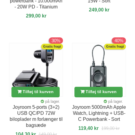
powerbank - 10.000mAh
15W - Sort
- 20W PD - Titanium
249,00 kr
299,00 kr
30%
40%
Gratis fragt
Gratis fragt
Tilføj til kurven
Tilføj til kurven
på lager.
på lager.
Joyroom 5-ports (3+2)
Joyroom 5000mAh Apple
USB QC/PD 72W
Watch, Lightning + USB-
biloplader m forlænger til
C Powerbank - Sort
bagsæde
119,40 kr
199,00 kr
104,30 kr
149,00 kr