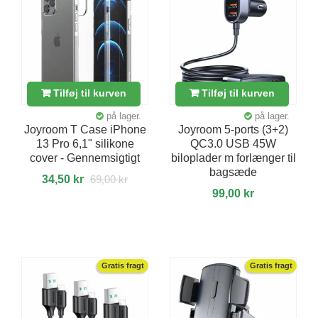
Tilføj til kurven
Tilføj til kurven
på lager.
på lager.
Joyroom T Case iPhone
Joyroom 5-ports (3+2)
13 Pro 6,1" silikone
QC3.0 USB 45W
cover - Gennemsigtigt
biloplader m forlænger til
bagsæde
34,50 kr
69,00 kr
99,00 kr
Gratis fragt
Gratis fragt