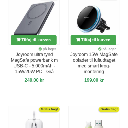
Tilføj til kurven
Tilføj til kurven
på lager.
på lager.
Joyroom ultra tynd
Joyroom 15W MagSafe
MagSafe powerbank m
oplader til luftudtaget
USB-C - 5.000mAh -
med smart krog-
15W/20W PD - Grå
montering
249,00 kr
199,00 kr
Gratis fragt
Gratis fragt