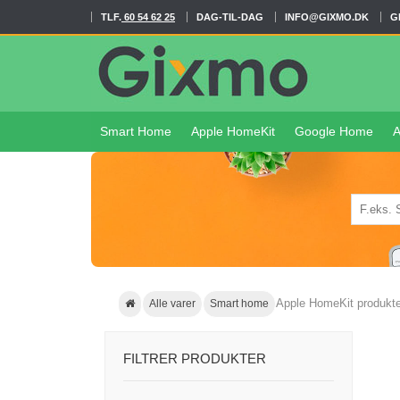
TLF.
60 54 62 25
DAG-TIL-DAG
INFO@GIXMO.DK
G
Smart Home
Apple HomeKit
Google Home
A
Apple HomeKit produkte
Alle varer
Smart home
FILTRER PRODUKTER