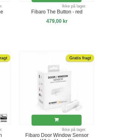
r.
Ikke på lager.
ge
Fibaro The Button - red
479,00 kr
fragt
Gratis fragt
r.
Ikke på lager.
n
Fibaro Door Window Sensor