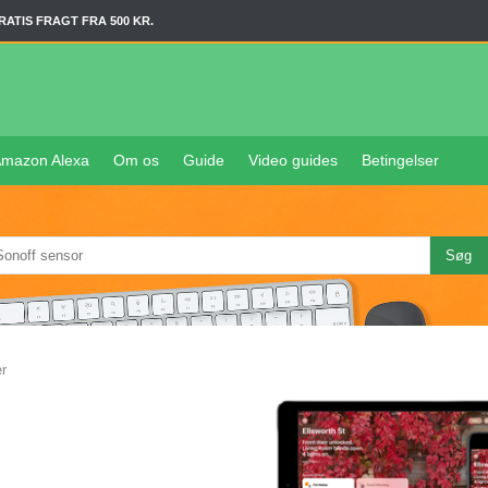
RATIS FRAGT FRA 500 KR.
mazon Alexa
Om os
Guide
Video guides
Betingelser
r