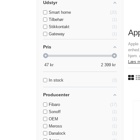
Udstyr
Smart home
20
Tilbehør
1
Stikkontakt
1
App
Gateway
1
Apple 
Pris
enhed.
hjem. 
Læs m
47
kr
2 399
kr
In stock
3
Producenter
Fibaro
17
Sonoff
1
OEM
1
Meross
1
Danalock
1