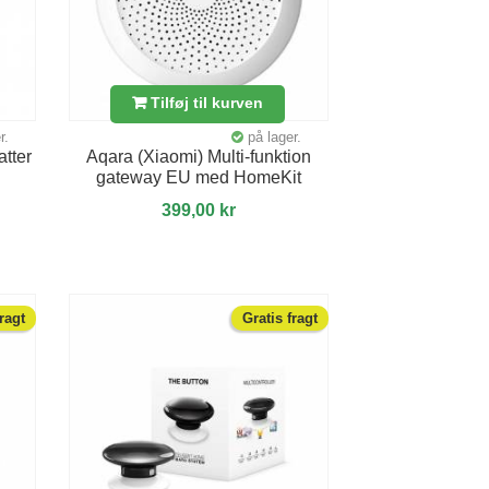
Tilføj til kurven
r.
på lager.
tter
Aqara (Xiaomi) Multi-funktion
gateway EU med HomeKit
399,00 kr
fragt
Gratis fragt