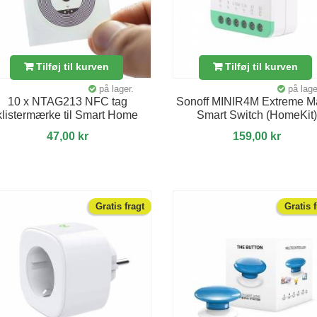
Tilføj til kurven
Tilføj til kurven
på lager.
på lage
10 x NTAG213 NFC tag
Sonoff MINIR4M Extreme Ma
klistermærke til Smart Home
Smart Switch (HomeKit)
47,00 kr
159,00 kr
Gratis fragt
Gratis 