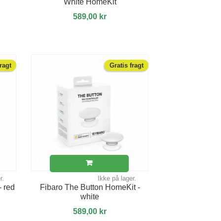
White HomeKit
589,00 kr
fragt
Gratis fragt
r.
Ikke på lager.
- red
Fibaro The Button HomeKit -
white
589,00 kr