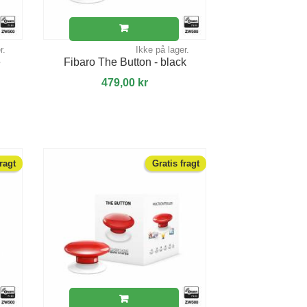
r.
Ikke på lager.
e
Fibaro The Button - black
479,00 kr
fragt
Gratis fragt