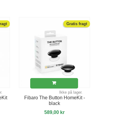
fragt
Gratis fragt
r.
Ikke på lager.
eKit
Fibaro The Button HomeKit -
black
589,00 kr