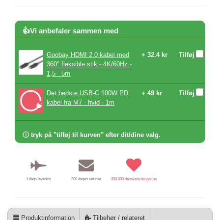
👍Vi anbefaler sammen med
Goobay HDMI 2.0 kabel med
+ 32.4 kr
Tilføj
360° fleksible stik - 4K/60Hz -
1,5 - 5m
Det bedste USB-C 100W PD
+ 49 kr
Tilføj
kabel fra M7 - hvid - 1m
ⓘ tryk på "tilføj til kurven" efter dit/dine valg.
1 dags levering
300 dages returret
300.000 danskere bruger os
Produktinformation
Tilbehør / relateret