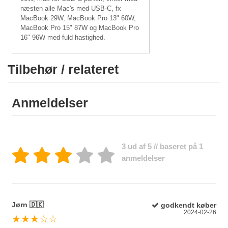
næsten alle Mac's med USB-C, fx
MacBook 29W, MacBook Pro 13" 60W,
MacBook Pro 15" 87W og MacBook Pro
16" 96W med fuld hastighed.
Tilbehør / relateret
Anmeldelser
3 ud af 5 // baseret på 1
anmeldelser
Jørn 🇩🇰
godkendt køber
2024-02-26
★★★☆☆