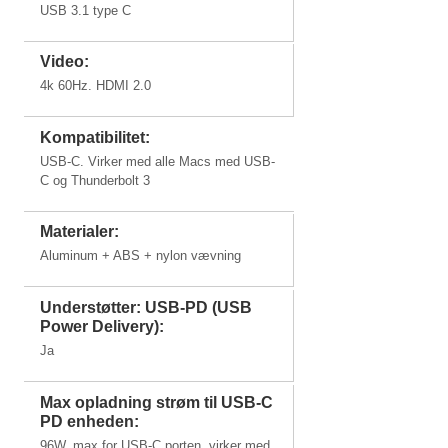
USB 3.1 type C
Video:
4k 60Hz. HDMI 2.0
Kompatibilitet:
USB-C. Virker med alle Macs med USB-
C og Thunderbolt 3
Materialer:
Aluminum + ABS + nylon vævning
Understøtter: USB-PD (USB
Power Delivery):
Ja
Max opladning strøm til USB-C
PD enheden:
96W, max for USB-C porten, virker med