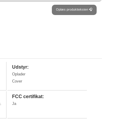
Oplæs produktteksten 🎧
Udstyr:
Oplader
Cover
FCC certifikat:
.
Ja