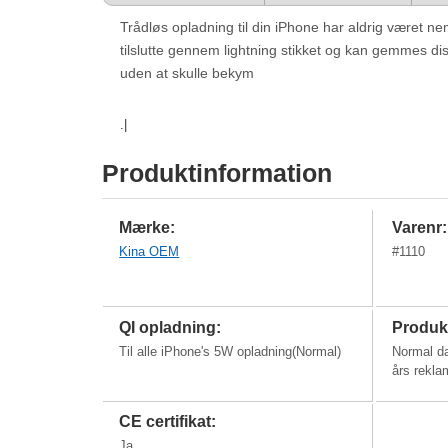
Trådløs opladning til din iPhone har aldrig været 
tilslutte gennem lightning stikket og kan gemmes di
uden at skulle bekym
.|
Produktinformation
Mærke:
Varenr:
Kina OEM
#
1110
QI opladning:
Produkt
Til alle iPhone's 5W opladning(Normal)
Normal d
års rekla
CE certifikat:
Ja