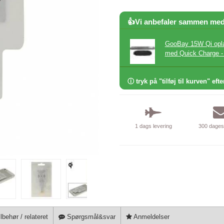
👍Vi anbefaler sammen me
GooBay 15W Qi oplad
med Quick Charge -
ⓘ tryk på "tilføj til kurven" efte
1 dags levering
300 dages 
lbehør / relateret
Spørgsmål&svar
Anmeldelser