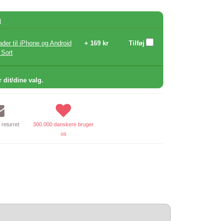
d
er til iPhone og Android
+ 169 kr
Tilføj
 Sort
r dit/dine valg.
returret
300.000 danskere bruger
os