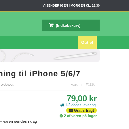
VI SENDER IGEN I MORGEN KL. 16.30
(Indkøbskurv)
Outlet
ning til iPhone 5/6/7
ldelser.
vare nr.: #1110
79,00 kr
1-2 dages levering.
Gratis fragt
2
af varen på lager
 – varen sendes i dag