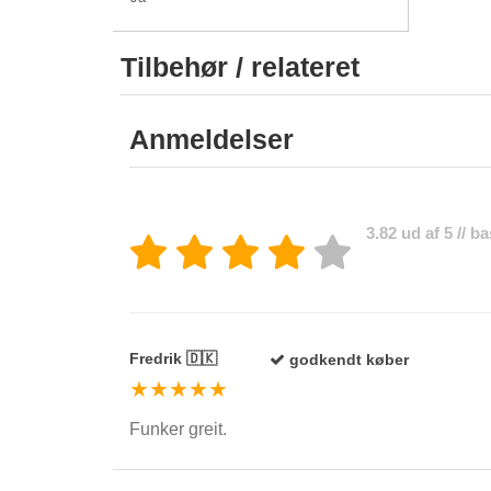
Tilbehør / relateret
Anmeldelser
3.82 ud af 5 // 
Fredrik 🇩🇰
godkendt køber
★★★★★
Funker greit.