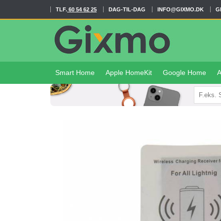
TLF.
60 54 62 25
DAG-TIL-DAG
INFO@GIXMO.DK
G
Smart Home
Apple HomeKit
Google Home
A