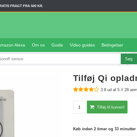
RATIS FRAGT FRA 500 KR.
mazon Alexa
Om os
Guide
Video guides
Betingelser
Tilføj Qi oplad
3.8
ud af 5 //
28
anme
Tilføj til kurven!
Køb inden 2 timer og 33 minutter