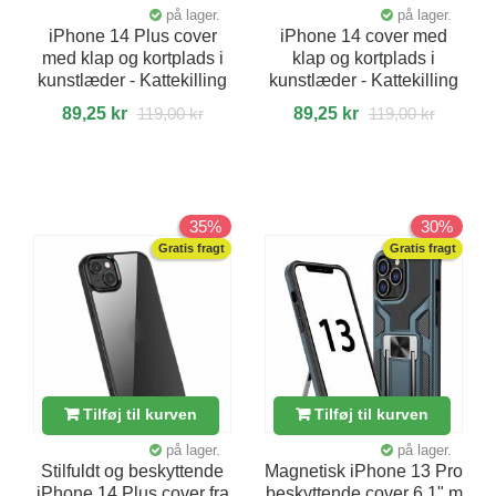
på lager.
på lager.
iPhone 14 Plus cover
iPhone 14 cover med
med klap og kortplads i
klap og kortplads i
kunstlæder - Kattekilling
kunstlæder - Kattekilling
89,25 kr
119,00 kr
89,25 kr
119,00 kr
35%
30%
Gratis fragt
Gratis fragt
Tilføj til kurven
Tilføj til kurven
på lager.
på lager.
Stilfuldt og beskyttende
Magnetisk iPhone 13 Pro
iPhone 14 Plus cover fra
beskyttende cover 6,1" m