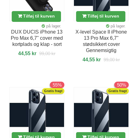
Tilføj til kurven
Tilføj til kurven
på lager.
på lager.
DUX DUCIS iPhone 13
X-level Space II iPhone
Pro Max 6,7" cover med
13 Pro Max 6,7"
kortplads og klap - sort
stødsikkert cover
Gennemsigtig
44,55 kr
99,00 kr
44,55 kr
99,00 kr
55%
50%
Gratis fragt
Gratis fragt
Tilføj til kurven
Tilføj til kurven