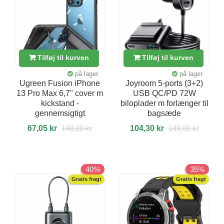
Tilføj til kurven
Tilføj til kurven
på lager.
på lager.
Ugreen Fusion iPhone
Joyroom 5-ports (3+2)
13 Pro Max 6,7" cover m
USB QC/PD 72W
kickstand -
biloplader m forlænger til
gennemsigtigt
bagsæde
67,05 kr
149,00 kr
104,30 kr
149,00 kr
40%
35%
Gratis fragt
Gratis fragt