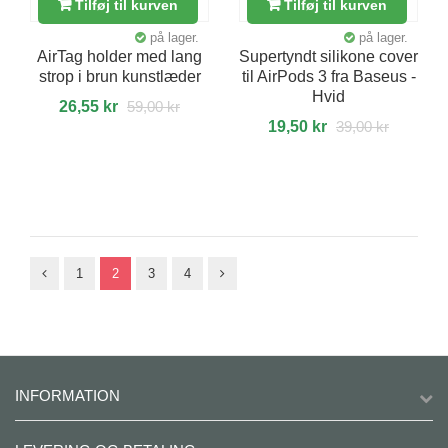
Tilføj til kurven
Tilføj til kurven
på lager.
på lager.
AirTag holder med lang
Supertyndt silikone cover
strop i brun kunstlæder
til AirPods 3 fra Baseus -
Hvid
26,55 kr
59,00 kr
19,50 kr
39,00 kr
1
2
3
4
INFORMATION