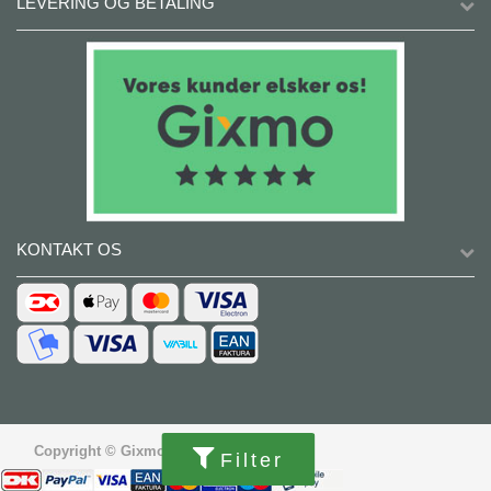
LEVERING OG BETALING
KONTAKT OS
Copyright © Gixmo.dk
Filter