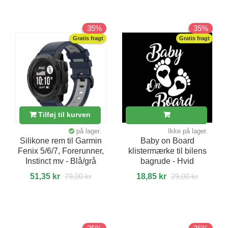
35%
35%
Gratis fragt
Gratis fragt
Tilføj til kurven
på lager.
Ikke på lager.
Silikone rem til Garmin
Baby on Board
Fenix 5/6/7, Forerunner,
klistermærke til bilens
Instinct mv - Blå/grå
bagrude - Hvid
51,35 kr
79,00 kr
18,85 kr
29,00 kr