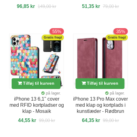
96,85 kr
149,00 kr
51,35 kr
79,00 kr
55%
35%
Gratis fragt
Gratis fragt
Tilføj til kurven
Tilføj til kurven
på lager.
på lager.
iPhone 13 6,1" cover
iPhone 13 Pro Max cover
med RFID kortpladser og
med klap og kortplads i
klap - Mosaik
kunstlæder - Rødbrun
44,55 kr
99,00 kr
64,35 kr
99,00 kr