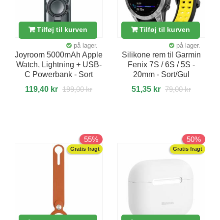
Tilføj til kurven
Tilføj til kurven
på lager.
på lager.
Joyroom 5000mAh Apple
Silikone rem til Garmin
Watch, Lightning + USB-
Fenix 7S / 6S / 5S -
C Powerbank - Sort
20mm - Sort/Gul
119,40 kr
199,00 kr
51,35 kr
79,00 kr
55%
50%
Gratis fragt
Gratis fragt