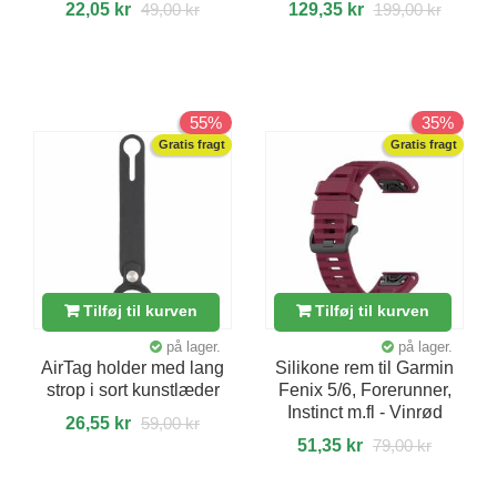
22,05 kr
49,00 kr
129,35 kr
199,00 kr
55%
35%
Gratis fragt
Gratis fragt
Tilføj til kurven
Tilføj til kurven
på lager.
på lager.
AirTag holder med lang
Silikone rem til Garmin
strop i sort kunstlæder
Fenix 5/6, Forerunner,
Instinct m.fl - Vinrød
26,55 kr
59,00 kr
51,35 kr
79,00 kr