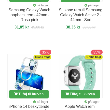
på lager.
på lager.
Samsung Galaxy Watch
Silikone rem til Samsung
loopback rem - 42mm -
Galaxy Watch Active 2 -
Rosa pink
44mm - Sort
31,85 kr
49,00 kr
38,35 kr
59,00 kr
35%
35%
Gratis fragt
Gratis fragt
Tilføj til kurven
Tilføj til kurven
på lager.
på lager.
iPhone 14 beskyttende
Apple Watch rem i