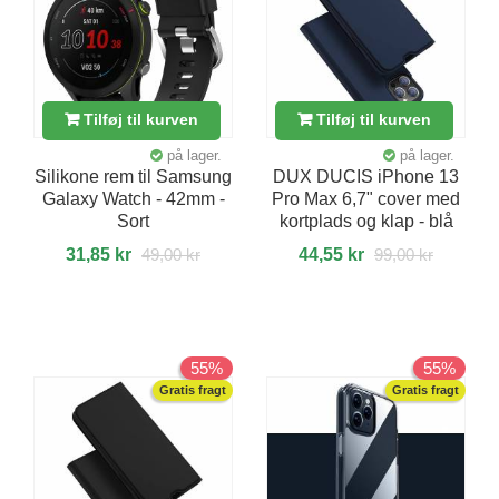
Tilføj til kurven
Tilføj til kurven
på lager.
på lager.
Silikone rem til Samsung
DUX DUCIS iPhone 13
Galaxy Watch - 42mm -
Pro Max 6,7" cover med
Sort
kortplads og klap - blå
31,85 kr
49,00 kr
44,55 kr
99,00 kr
55%
55%
Gratis fragt
Gratis fragt