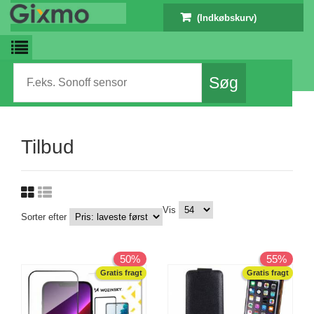
(Indkøbskurv)
Tilbud
Vis
Sorter efter
50%
55%
Gratis fragt
Gratis fragt