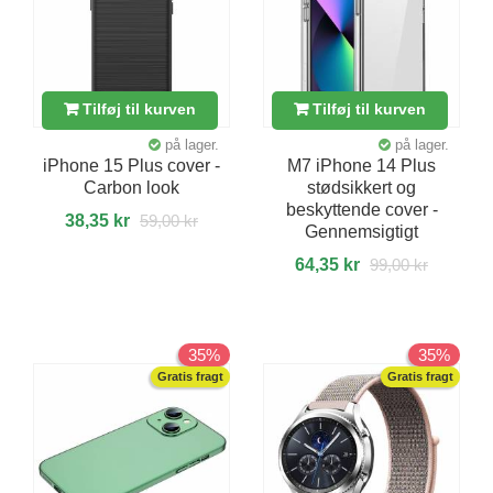
Tilføj til kurven
Tilføj til kurven
på lager.
på lager.
iPhone 15 Plus cover -
M7 iPhone 14 Plus
Carbon look
stødsikkert og
beskyttende cover -
38,35 kr
59,00 kr
Gennemsigtigt
64,35 kr
99,00 kr
35%
35%
Gratis fragt
Gratis fragt