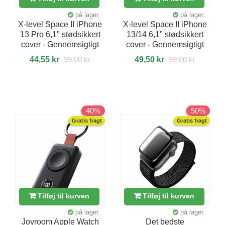
på lager.
på lager.
X-level Space II iPhone
X-level Space II iPhone
13 Pro 6,1" stødsikkert
13/14 6,1" stødsikkert
cover - Gennemsigtigt
cover - Gennemsigtigt
44,55 kr
99,00 kr
49,50 kr
99,00 kr
40%
50%
Gratis fragt
Gratis fragt
Tilføj til kurven
Tilføj til kurven
på lager.
på lager.
Joyroom Apple Watch
Det bedste