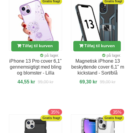
Gratis fragt
Gratis fragt
Tilføj til kurven
Tilføj til kurven
på lager.
på lager.
iPhone 13 Pro cover 6,1"
Magnetisk iPhone 13
gennemsigtigt med bling
beskyttende cover 6,1" m
og blomster - Lilla
kickstand - Sort/blå
44,55 kr
99,00 kr
69,30 kr
99,00 kr
35%
35%
Gratis fragt
Gratis fragt