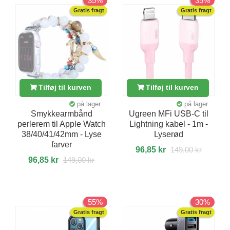
35%
35%
Gratis fragt
Gratis fragt
Tilføj til kurven
Tilføj til kurven
på lager.
på lager.
Smykkearmbånd
Ugreen MFi USB-C til
perlerem til Apple Watch
Lightning kabel - 1m -
38/40/41/42mm - Lyse
Lyserød
farver
96,85 kr
149,00 kr
96,85 kr
149,00 kr
55%
30%
Gratis fragt
Gratis fragt