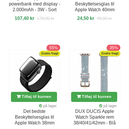
powerbank med display -
Beskyttelsesglas til
2.000mAh - 3W - Sort
Apple Watch 40mm
107,40 kr
179,00 kr
24,50 kr
49,00 kr
55%
35%
Gratis fragt
Gratis fragt
Tilføj til kurven
Tilføj til kurven
på lager.
på lager.
Det bedste
DUX DUCIS Apple
Beskyttelsesglas til
Watch Sparkle rem
Apple Watch 38mm
38/40/41/42mm - Blå