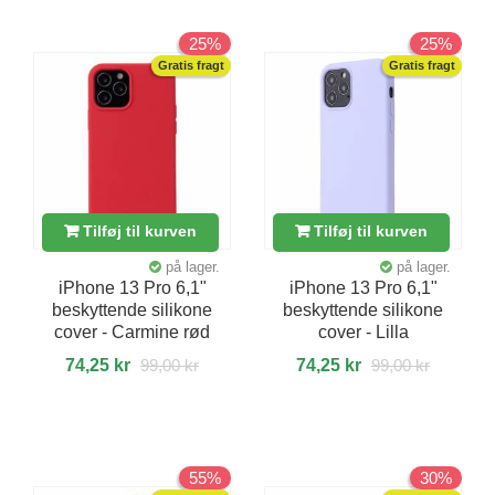
25%
25%
Gratis fragt
Gratis fragt
Tilføj til kurven
Tilføj til kurven
på lager.
på lager.
iPhone 13 Pro 6,1"
iPhone 13 Pro 6,1"
beskyttende silikone
beskyttende silikone
cover - Carmine rød
cover - Lilla
74,25 kr
99,00 kr
74,25 kr
99,00 kr
55%
30%