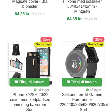
Magsafe cover - Blå
silikone med solsikker
blomster
38/40/41/42mm -
Mintgrøn
64,35 kr
99,00 kr
64,35 kr
99,00 kr
35%
35%
Gratis fragt
Gratis fragt
Tilføj til kurven
Tilføj til kurven
på lager.
på lager.
iPhone 7/8/SE-20/22
Silikone rem til Garmin
cover med kortpladser,
Forerunner
lomme og bærerem -
220/230/235/630/620/735xt
Sort
- Sort