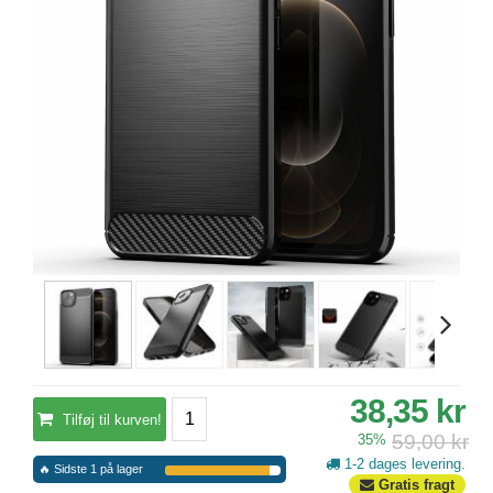
38,35 kr
Tilføj til kurven!
59,00 kr
35%
1-2 dages levering.
🔥 Sidste 1 på lager
Gratis fragt