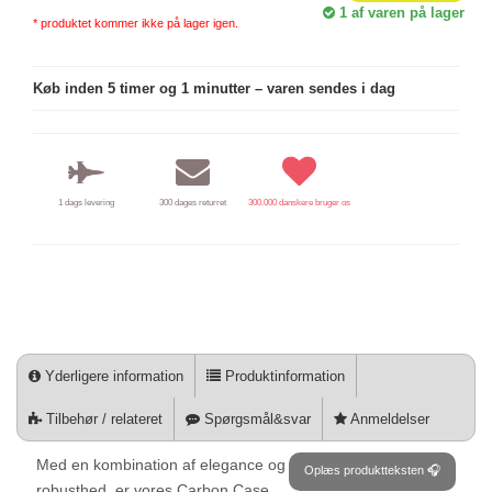
1
af varen på lager
* produktet kommer ikke på lager igen.
Køb inden 5 timer og 1 minutter – varen sendes i dag
1 dags levering
300 dages returret
300.000 danskere bruger os
Yderligere information
Produktinformation
Tilbehør / relateret
Spørgsmål&svar
Anmeldelser
Med en kombination af elegance og
Oplæs produktteksten 🎧
robusthed, er vores Carbon Case