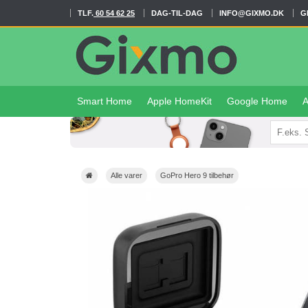
TLF.
60 54 62 25
DAG-TIL-DAG
INFO@GIXMO.DK
G
Smart Home
Apple HomeKit
Google Home
A
Alle varer
GoPro Hero 9 tilbehør