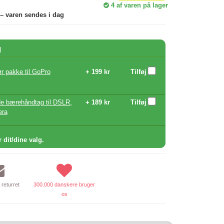
4
af varen på lager
 – varen sendes i dag
d
ør pakke til GoPro
+ 199 kr
Tilføj
de bærehåndtag til DSLR,
+ 189 kr
Tilføj
era
r dit/dine valg.
returret
300.000 danskere bruger
os