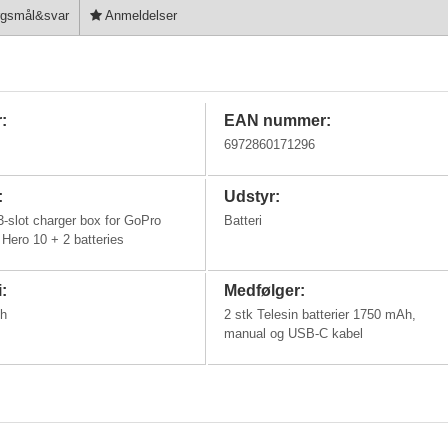
gsmål&svar
Anmeldelser
:
EAN nummer:
6972860171296
:
Udstyr:
3-slot charger box for GoPro
Batteri
 Hero 10 + 2 batteries
i:
Medfølger:
h
2 stk Telesin batterier 1750 mAh,
manual og USB-C kabel