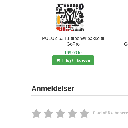
PULUZ 53 i 1 tilbehør pakke til
GoPro
G
199,00 kr
Tilføj til kurven
Anmeldelser
0 ud af 5 // baser