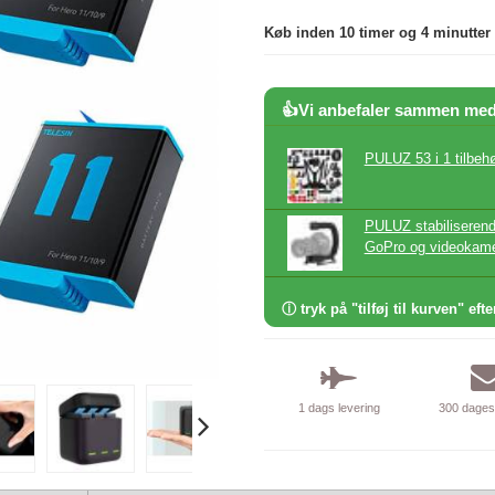
Køb inden 10 timer og 4 minutter
👍Vi anbefaler sammen me
PULUZ 53 i 1 tilbeh
PULUZ stabiliseren
GoPro og videokam
ⓘ tryk på "tilføj til kurven" efte
1 dags levering
300 dages 