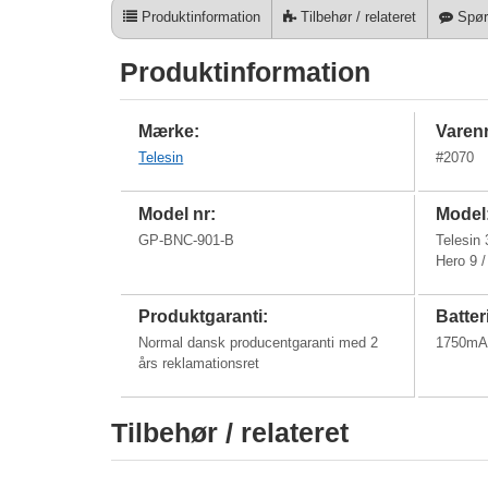
Produktinformation
Tilbehør / relateret
Spør
Produktinformation
Mærke:
Varenr
Telesin
#
2070
Model nr:
Model
GP-BNC-901-B
Telesin 
Hero 9 /
Produktgaranti:
Batter
Normal dansk producentgaranti med 2
1750mA
års reklamationsret
Tilbehør / relateret