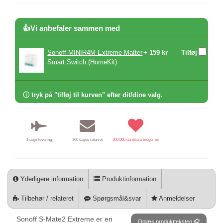
👍Vi anbefaler sammen med
Sonoff MINIR4M Extreme Matter
+ 159 kr
Tilføj
Smart Switch (HomeKit)
ⓘ tryk på "tilføj til kurven" efter dit/dine valg.
1 dags levering
300 dages returret
300.000 danskere bruger os
Yderligere information
Produktinformation
Tilbehør / relateret
Spørgsmål&svar
Anmeldelser
Sonoff S-Mate2 Extreme er en
Oplæs produktteksten 🎧