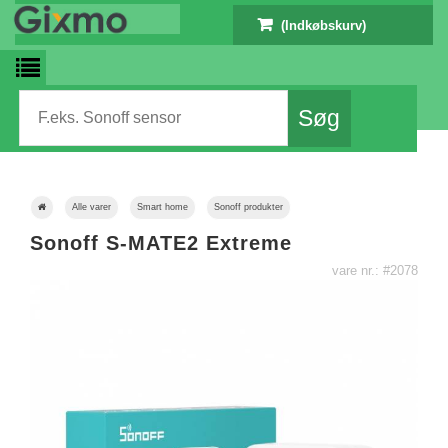
(Indkøbskurv)
Alle varer
Smart home
Sonoff produkter
Sonoff S-MATE2 Extreme
vare nr.: #2078