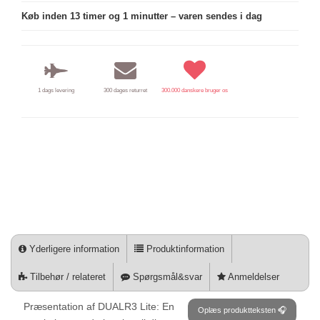
Køb inden 13 timer og 1 minutter – varen sendes i dag
1 dags levering
300 dages returret
300.000 danskere bruger os
Yderligere information
Produktinformation
Tilbehør / relateret
Spørgsmål&svar
Anmeldelser
Præsentation af DUALR3 Lite: En
Oplæs produktteksten 🎧