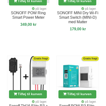
Tilføj til kurven
Tilføj til kurven
på lager.
på lager.
SONOFF POW Ring
SONOFF MINI Dry Wi-Fi
Smart Power Meter
Smart Switch (MINI-D)
med Matter
349,00 kr
179,00 kr
Gratis fragt
Gratis fragt
Tilføj til kurven
Tilføj til kurven
på lager.
på lager.
Sonoff TH16 Elite R3 +
Sonoff POW R3 Elite -