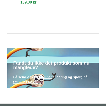
139,00 kr
Fandt du ikke det produkt som du
manglede?
Så send os en
email her
eller ring og spørg på
tlf: 60 54 62 25.