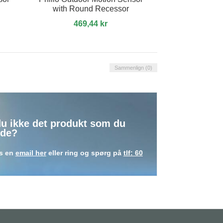
with Round Recessor
469,44 kr
Sammenlign (
0
)
du ikke det produkt som du
de?
s en
email her
eller ring og spørg på
tlf: 60