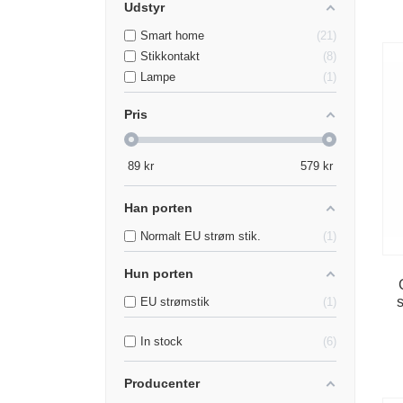
Udstyr
Smart home
21
Stikkontakt
8
Lampe
1
Pris
89
kr
579
kr
Han porten
Normalt EU strøm stik.
1
Hun porten
EU strømstik
1
In stock
6
Producenter