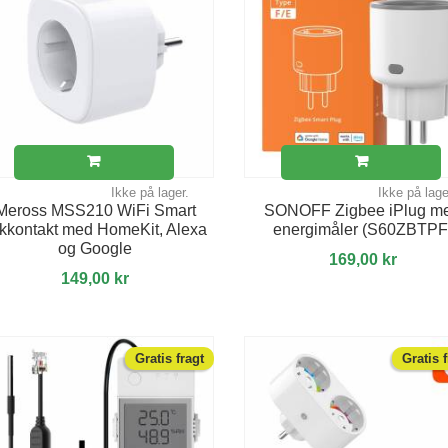
Ikke på lager.
Ikke på lage
Meross MSS210 WiFi Smart
SONOFF Zigbee iPlug m
ikkontakt med HomeKit, Alexa
energimåler (S60ZBTPF
og Google
169,00 kr
149,00 kr
Gratis fragt
Gratis 