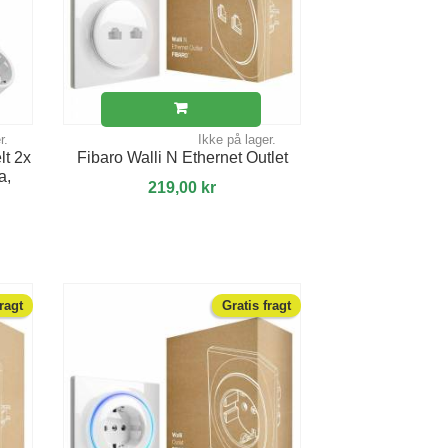
r.
Ikke på lager.
t 2x
Fibaro Walli N Ethernet Outlet
a,
219,00 kr
fragt
Gratis fragt