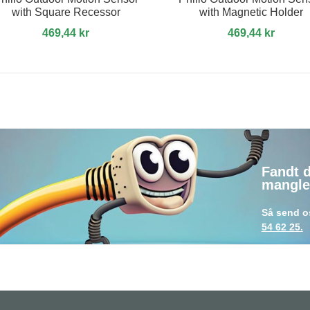
with Square Recessor
with Magnetic Holder
469,44 kr
469,44 kr
Fandt 
mangle
Så send o
54 62 25.