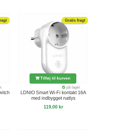
fragt
Gratis fragt
Tilføj til kurven
r.
på lager.
witch
LDNIO Smart Wi-Fi kontakt 16A
med indbygget natlys
119,00 kr