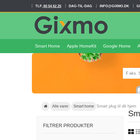
TLF.
60 54 62 25
DAG-TIL-DAG
INFO@GIXMO.DK
G
Smart Home
Apple HomeKit
Google Home
A
Smart plug til dit hjem
Alle varer
Smart home
Sma
FILTRER PRODUKTER