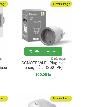
fragt
Gratis fragt
Tilføj til kurven
r.
på lager.
SONOFF Wi-Fi iPlug med
ensor
energimåler (S60TPF)
109,00 kr
fragt
Gratis fragt