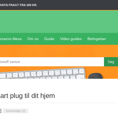
RATIS FRAGT FRA 500 KR.
mazon Alexa
Om os
Guide
Video guides
Betingelser
rt plug til dit hjem
Sammenlign (
0
)