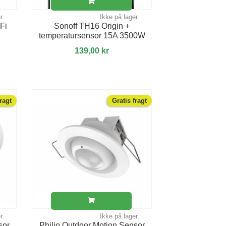
r.
Ikke på lager.
Fi
Sonoff TH16 Origin +
temperatursensor 15A 3500W
139,00 kr
fragt
Gratis fragt
r.
Ikke på lager.
sor
Philio Outdoor Motion Sensor