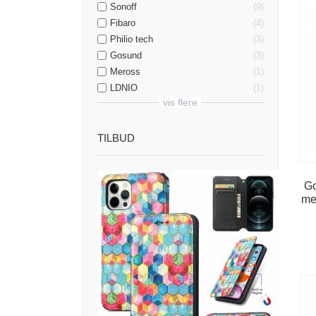
Sonoff
9
Fibaro
4
Philio tech
3
Gosund
3
Meross
1
LDNIO
1
vis flere
TILBUD
Go
me