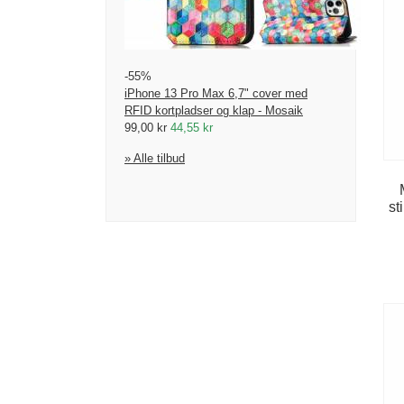
-55%
iPhone 13 Pro Max 6,7" cover med
RFID kortpladser og klap - Mosaik
99,00 kr
44,55 kr
» Alle tilbud
st