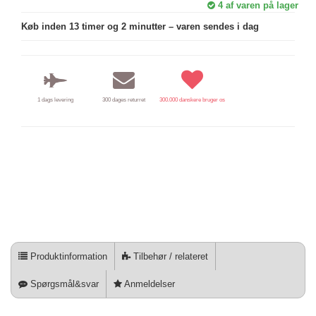
4
af varen på lager
Køb inden 13 timer og 2 minutter – varen sendes i dag
1 dags levering
300 dages returret
300.000 danskere bruger os
Produktinformation
Tilbehør / relateret
Spørgsmål&svar
Anmeldelser