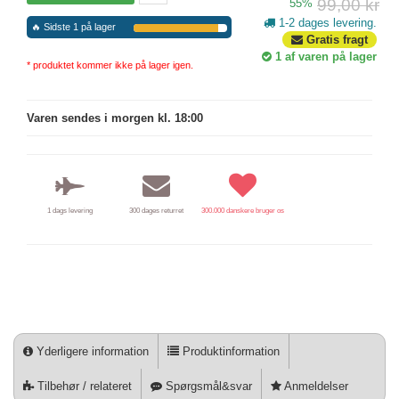
99,00 kr
55%
1-2 dages levering.
🔥 Sidste 1 på lager
Gratis fragt
1
af varen på lager
* produktet kommer ikke på lager igen.
Varen sendes i morgen kl. 18:00
1 dags levering
300 dages returret
300.000 danskere bruger os
Yderligere information
Produktinformation
Tilbehør / relateret
Spørgsmål&svar
Anmeldelser