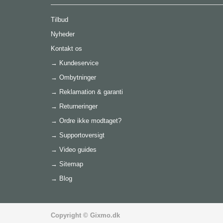
Tilbud
Nyheder
Kontakt os
→
Kundeservice
→
Ombytninger
→
Reklamation & garanti
→
Returneringer
→
Ordre ikke modtaget?
→
Supportoversigt
→
Video guides
→
Sitemap
→
Blog
Copyright © Gixmo.dk