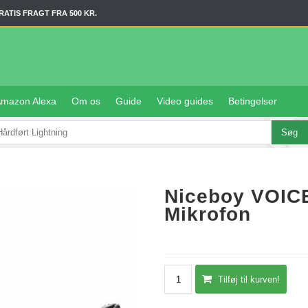
RATIS FRAGT FRA 500 KR.
mazon Alexa
Om os
Guide
Video guides
Betingelser
Niceboy VOIC
Mikrofon
Tilføj til kurven!