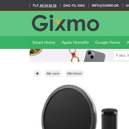
TLF.
60 54 62 25
DAG-TIL-DAG
INFO@GIXMO.DK
G
Smart Home
Apple HomeKit
Google Home
A
Alle varer
Mikrofoner