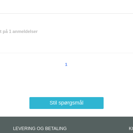
et på 1 anmeldelser
1
Stil spørgsmål
LEVERING OG BETALING
K