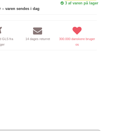
3
af varen på lager
r – varen sendes i dag
 GLS fra
14 dages returret
300.000 danskere bruger
ager
os