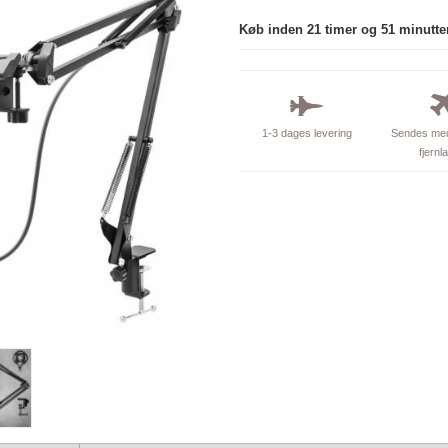
Køb inden 21 timer og 51 minutte
1-3 dages levering
Sendes med
fjernl