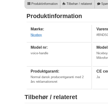
Produktinformation
Tilbehør / relateret
Spør
Produktinformation
Mærke:
Varenr
Niceboy
#
BNDS01
Model nr:
Model
voice-handle
Niceboy
Mikrofo
Produktgaranti:
CE cer
Normal dansk producentgaranti med 2
Ja
års reklamationsret
Tilbehør / relateret