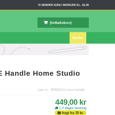
VI SENDER IGEN I MORGEN KL. 16.30
(Indkøbskurv)
Outlet
E Handle Home Studio
vare nr.: #BNDS01-voice-handle
449,00 kr
1-3 dages levering
fragt fra
35
kr.