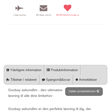
1 dags levering
300 dages returret
300.000 danskere bruger os
Yderligere information
Produktinformation
Tilbehør / relateret
Spørgsmål&svar
Anmeldelser
Goobay sekundlim - den ultimative
Oplæs produktteksten 🎧
løsning til alle dine limbehov
Goobay sekundlim er den perfekte løsning til dig, der