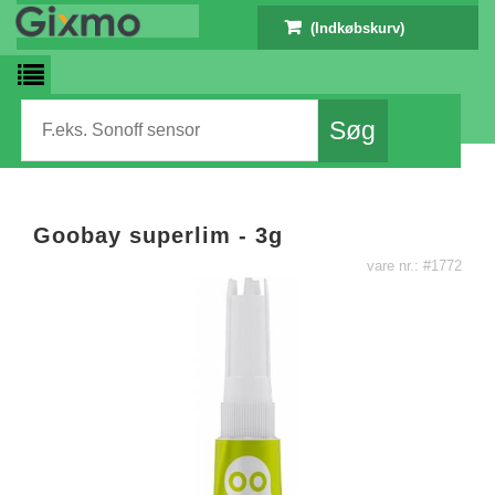
(Indkøbskurv)
Goobay superlim - 3g
vare nr.: #1772