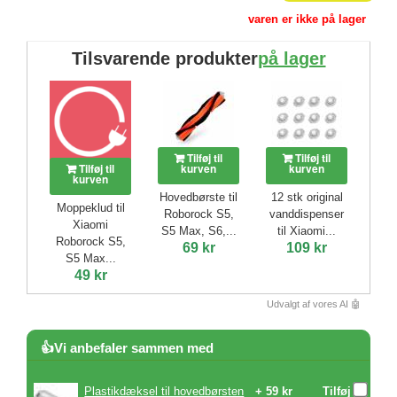
varen er ikke på lager
Tilsvarende produkter
på lager
Tilføj til
Tilføj til
Tilføj til
kurven
kurven
kurven
Hovedbørste til
12 stk original
Moppeklud til
Roborock S5,
vanddispenser
Xiaomi
S5 Max, S6,...
til Xiaomi...
Roborock S5,
69 kr
109 kr
S5 Max...
49 kr
Udvalgt af vores AI 🤖
👍Vi anbefaler sammen med
Plastikdæksel til hovedbørsten
+ 59 kr
Tilføj