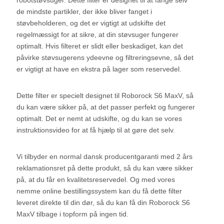
robotstøvsuger. Dette filter er designet til at fange selv
de mindste partikler, der ikke bliver fanget i
støvbeholderen, og det er vigtigt at udskifte det
regelmæssigt for at sikre, at din støvsuger fungerer
optimalt. Hvis filteret er slidt eller beskadiget, kan det
påvirke støvsugerens ydeevne og filtreringsevne, så det
er vigtigt at have en ekstra på lager som reservedel.
Dette filter er specielt designet til Roborock S6 MaxV, så
du kan være sikker på, at det passer perfekt og fungerer
optimalt. Det er nemt at udskifte, og du kan se vores
instruktionsvideo for at få hjælp til at gøre det selv.
Vi tilbyder en normal dansk producentgaranti med 2 års
reklamationsret på dette produkt, så du kan være sikker
på, at du får en kvalitetsreservedel. Og med vores
nemme online bestillingssystem kan du få dette filter
leveret direkte til din dør, så du kan få din Roborock S6
MaxV tilbage i topform på ingen tid.