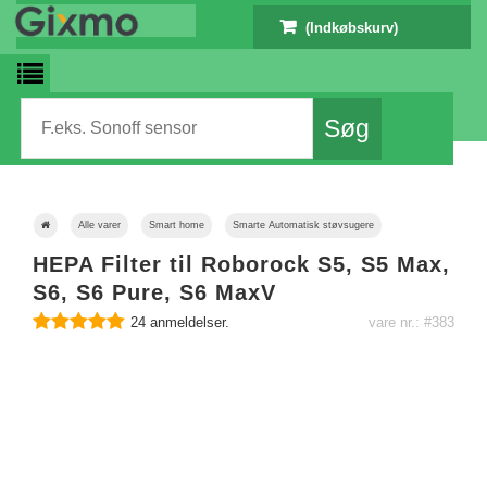
(Indkøbskurv)
Alle varer
Smart home
Smarte Automatisk støvsugere
HEPA Filter til Roborock S5, S5 Max,
S6, S6 Pure, S6 MaxV
24
anmeldelser.
vare nr.: #383