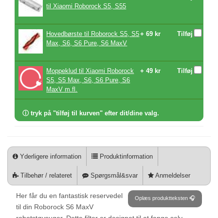
til Xiaomi Roborock S5, S55
Hovedbørste til Roborock S5, S5
+ 69 kr
Tilføj
Max, S6, S6 Pure, S6 MaxV
Moppeklud til Xiaomi Roborock
+ 49 kr
Tilføj
S5, S5 Max, S6, S6 Pure, S6
MaxV m.fl.
ⓘ tryk på "tilføj til kurven" efter dit/dine valg.
Yderligere information
Produktinformation
Tilbehør / relateret
Spørgsmål&svar
Anmeldelser
Her får du en fantastisk reservedel
Oplæs produktteksten 🎧
til din Roborock S6 MaxV