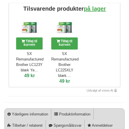
Tilsvarende produkter
på lager
Tilføj til
Tilføj til
kurven
kurven
SX
SX
Remanufactured
Remanufactured
Brother LC123Y
Brother
blæk Ye...
LC225XLY
49 kr
blæk....
49 kr
Udvalgt af vores AI 🤖
Yderligere information
Produktinformation
Tilbehør / relateret
Spørgsmål&svar
Anmeldelser