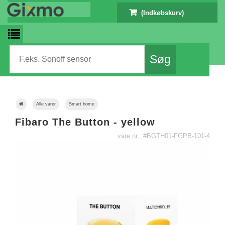
(Indkøbskurv)
Alle varer
Smart home
Fibaro The Button - yellow
vare nr.: #BGTH01-FGPB-101-4