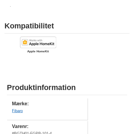
.
Kompatibilitet
Apple HomeKit
Produktinformation
Mærke:
Fibaro
Varenr:
#
BGTH01-FGPB-101-4