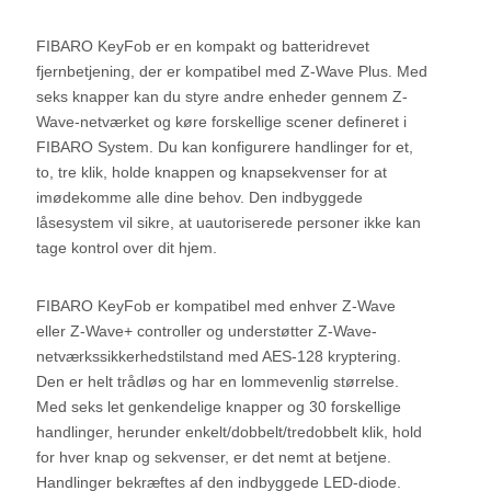
FIBARO KeyFob er en kompakt og batteridrevet
fjernbetjening, der er kompatibel med Z-Wave Plus. Med
seks knapper kan du styre andre enheder gennem Z-
Wave-netværket og køre forskellige scener defineret i
FIBARO System. Du kan konfigurere handlinger for et,
to, tre klik, holde knappen og knapsekvenser for at
imødekomme alle dine behov. Den indbyggede
låsesystem vil sikre, at uautoriserede personer ikke kan
tage kontrol over dit hjem.
FIBARO KeyFob er kompatibel med enhver Z-Wave
eller Z-Wave+ controller og understøtter Z-Wave-
netværkssikkerhedstilstand med AES-128 kryptering.
Den er helt trådløs og har en lommevenlig størrelse.
Med seks let genkendelige knapper og 30 forskellige
handlinger, herunder enkelt/dobbelt/tredobbelt klik, hold
for hver knap og sekvenser, er det nemt at betjene.
Handlinger bekræftes af den indbyggede LED-diode.