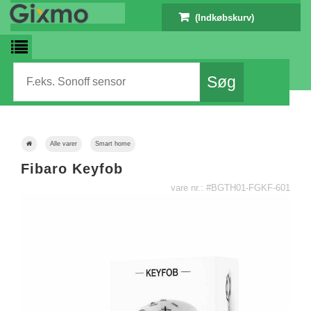
(Indkøbskurv)
Alle varer
Smart home
Fibaro Keyfob
vare nr.: #BGTH01-FGKF-601