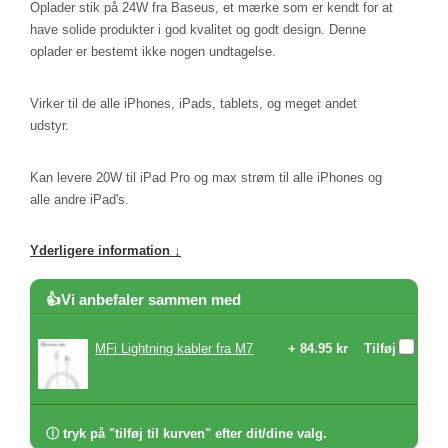
Oplader stik på 24W fra Baseus, et mærke som er kendt for at
have solide produkter i god kvalitet og godt design. Denne
oplader er bestemt ikke nogen undtagelse.
Virker til de alle iPhones, iPads, tablets, og meget andet
udstyr.
Kan levere 20W til iPad Pro og max strøm til alle iPhones og
alle andre iPad's.
Yderligere information ↓
👍Vi anbefaler sammen med
MFi Lightning kabler fra M7
+ 84.95 kr
Tilføj
ⓘ tryk på "tilføj til kurven" efter dit/dine valg.