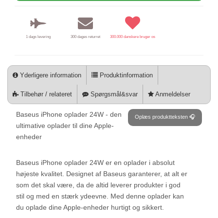
1 dags levering
300 dages returret
300.000 danskere bruger os
Yderligere information
Produktinformation
Tilbehør / relateret
Spørgsmål&svar
Anmeldelser
Baseus iPhone oplader 24W - den
Oplæs produktteksten 🎧
ultimative oplader til dine Apple-
enheder
Baseus iPhone oplader 24W er en oplader i absolut
højeste kvalitet. Designet af Baseus garanterer, at alt er
som det skal være, da de altid leverer produkter i god
stil og med en stærk ydeevne. Med denne oplader kan
du oplade dine Apple-enheder hurtigt og sikkert.