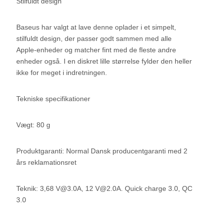
Stilfuldt design
Baseus har valgt at lave denne oplader i et simpelt,
stilfuldt design, der passer godt sammen med alle
Apple-enheder og matcher fint med de fleste andre
enheder også. I en diskret lille størrelse fylder den heller
ikke for meget i indretningen.
Tekniske specifikationer
Vægt: 80 g
Produktgaranti: Normal Dansk producentgaranti med 2
års reklamationsret
Teknik: 3,68
V@3.0A
, 12
V@2.0A
. Quick charge 3.0, QC
3.0