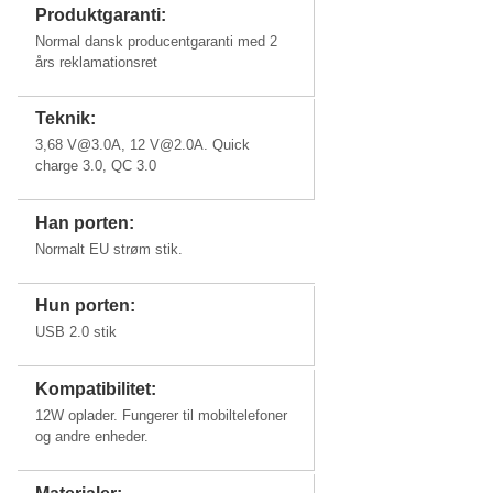
Produktgaranti:
Normal dansk producentgaranti med 2
års reklamationsret
Teknik:
3,68
V@3.0A
, 12
V@2.0A
. Quick
charge 3.0, QC 3.0
Han porten:
Normalt EU strøm stik.
Hun porten:
USB 2.0 stik
Kompatibilitet:
12W oplader. Fungerer til mobiltelefoner
og andre enheder.