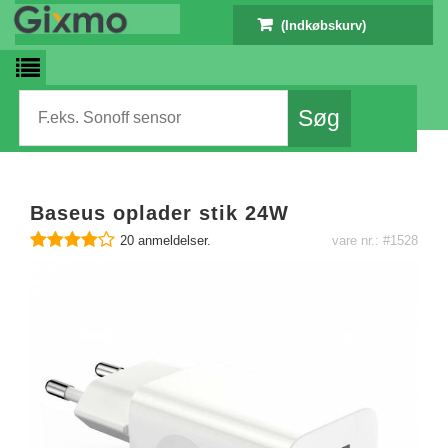
(Indkøbskurv)
Baseus oplader stik 24W
20
anmeldelser.
vare nr.: #1528