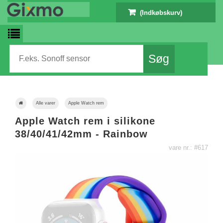
(Indkøbskurv)
Alle varer
Apple Watch rem
Apple Watch rem i silikone
38/40/41/42mm - Rainbow
vare nr.: #617