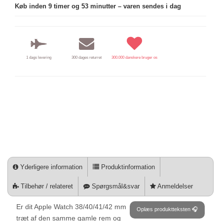
Køb inden 9 timer og 53 minutter – varen sendes i dag
1 dags levering
300 dages returret
300.000 danskere bruger os
Yderligere information
Produktinformation
Tilbehør / relateret
Spørgsmål&svar
Anmeldelser
Er dit Apple Watch 38/40/41/42 mm
Oplæs produktteksten 🎧
træt af den samme gamle rem og