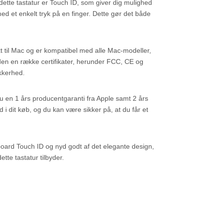
tte tastatur er Touch ID, som giver dig mulighed
med et enkelt tryk på en finger. Dette gør det både
t til Mac og er kompatibel med alle Mac-modeller,
uden en række certifikater, herunder FCC, CE og
kkerhed.
 en 1 års producentgaranti fra Apple samt 2 års
 i dit køb, og du kan være sikker på, at du får et
ard Touch ID og nyd godt af det elegante design,
tte tastatur tilbyder.