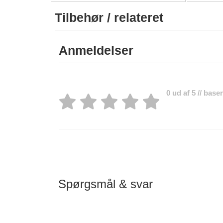
Tilbehør / relateret
Anmeldelser
0 ud af 5 // bas
Spørgsmål & svar