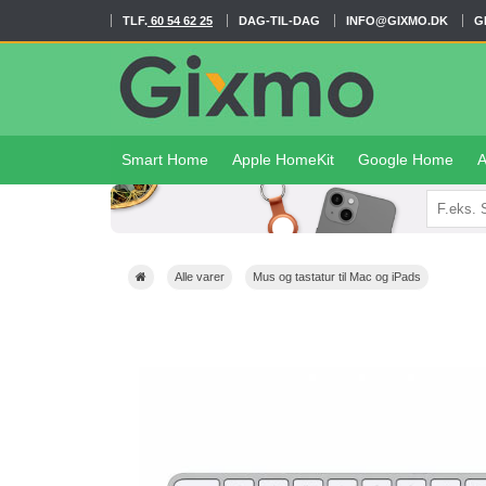
TLF.
60 54 62 25
DAG-TIL-DAG
INFO@GIXMO.DK
G
Smart Home
Apple HomeKit
Google Home
A
Alle varer
Mus og tastatur til Mac og iPads