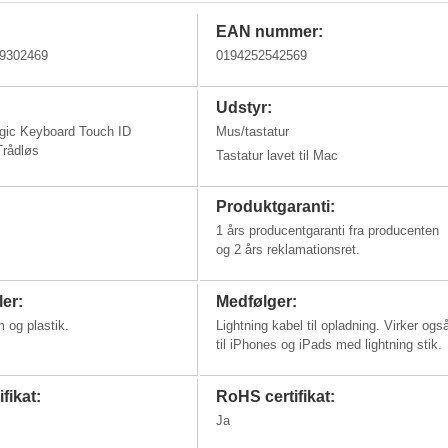
EAN nummer:
9302469
0194252542569
Udstyr:
gic Keyboard Touch ID
Mus/tastatur
Trådløs
Tastatur lavet til Mac
Produktgaranti:
1 års producentgaranti fra producenten
og 2 års reklamationsret.
ler:
Medfølger:
 og plastik.
Lightning kabel til opladning. Virker ogs
til iPhones og iPads med lightning stik.
fikat:
RoHS certifikat:
Ja