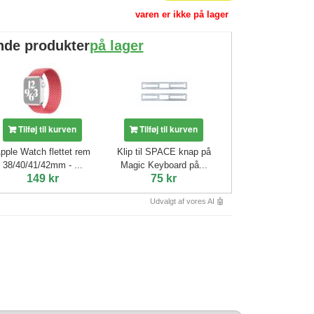
varen er ikke på lager
nde produkter
på lager
Tilføj til kurven
Tilføj til kurven
pple Watch flettet rem
Klip til SPACE knap på
38/40/41/42mm - ...
Magic Keyboard på...
149 kr
75 kr
Udvalgt af vores AI 🤖