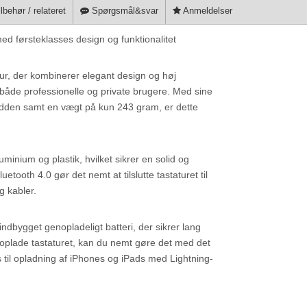
lbehør / relateret
Spørgsmål&svar
Anmeldelser
d førsteklasses design og funktionalitet
ur, der kombinerer elegant design og høj
for både professionelle og private brugere. Med sine
edden samt en vægt på kun 243 gram, er dette
luminium og plastik, hvilket sikrer en solid og
etooth 4.0 gør det nemt at tilslutte tastaturet til
g kabler.
dbygget genopladeligt batteri, der sikrer lang
 at oplade tastaturet, kan du nemt gøre det med det
til opladning af iPhones og iPads med Lightning-