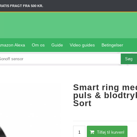
RATIS FRAGT FRA 500 KR.
mazon Alexa
Om os
Guide
Video guides
Betingelser
Smart ring med
puls & blodtry
Sort
Tilføj til kurven!