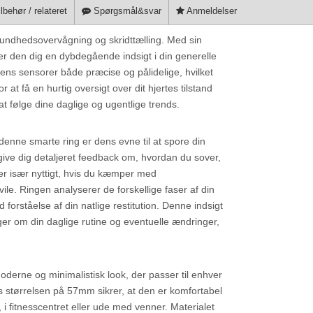
lbehør / relateret
Spørgsmål&svar
Anmeldelser
sundhedsovervågning og skridttælling. Med sin
r den dig en dybdegående indsigt i din generelle
ngens sensorer både præcise og pålidelige, hvilket
 at få en hurtig oversigt over dit hjertes tilstand
t følge dine daglige og ugentlige trends.
nne smarte ring er dens evne til at spore din
ive dig detaljeret feedback om, hvordan du sover,
er især nyttigt, hvis du kæmper med
le. Ringen analyserer de forskellige faser af din
forståelse af din natlige restitution. Denne indsigt
er om din daglige rutine og eventuelle ændringer,
oderne og minimalistisk look, der passer til enhver
ens størrelsen på 57mm sikrer, at den er komfortabel
i fitnesscentret eller ude med venner. Materialet