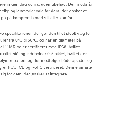
n bære ringen dag og nat uden ubehag. Den modstår
ideligt og langvarigt valg for dem, der ønsker at
 gå på kompromis med stil eller komfort.
pecifikationer, der gør den til et ideelt valg for
rer fra 0°C til 50°C, og har en diameter på
1MR og er certificeret med IP68, hvilket
ustfrit stål og indeholder 0% nikkel, hvilket gør
 polymer batteri, og der medfølger både oplader og
og er FCC, CE og RoHS certificeret. Denne smarte
valg for dem, der ønsker at integrere