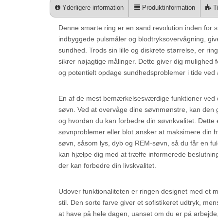
Yderligere information
Produktinformation
Ti
Denne smarte ring er en sand revolution inden for 
indbyggede pulsmåler og blodtryksovervågning, give
sundhed. Trods sin lille og diskrete størrelse, er ri
sikrer nøjagtige målinger. Dette giver dig mulighed for
og potentielt opdage sundhedsproblemer i tide ved a
En af de mest bemærkelsesværdige funktioner ved de
søvn. Ved at overvåge dine søvnmønstre, kan den g
og hvordan du kan forbedre din søvnkvalitet. Dette 
søvnproblemer eller blot ønsker at maksimere din hvi
søvn, såsom lys, dyb og REM-søvn, så du får en fuld 
kan hjælpe dig med at træffe informerede beslutning
der kan forbedre din livskvalitet.
Udover funktionaliteten er ringen designet med et m
stil. Den sorte farve giver et sofistikeret udtryk, m
at have på hele dagen, uanset om du er på arbejde, 