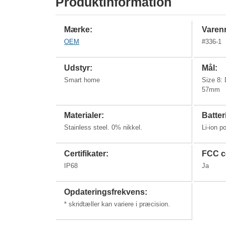
Produktinformation
Mærke:
Varenr
OEM
#
336-1
Udstyr:
Mål:
Smart home
Size 8:
57mm
Materialer:
Batter
Stainless steel. 0% nikkel.
Li-ion p
Certifikater:
FCC ce
IP68
Ja
Opdateringsfrekvens:
* skridtæller kan variere i præcision.