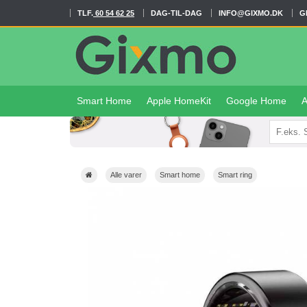
TLF.
60 54 62 25
DAG-TIL-DAG
INFO@GIXMO.DK
G
Smart Home
Apple HomeKit
Google Home
A
Alle varer
Smart home
Smart ring