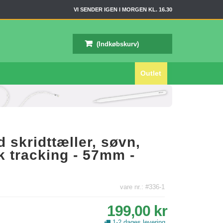
VI SENDER IGEN I MORGEN KL. 16.30
(Indkøbskurv)
Outlet
 skridttæller, søvn,
k tracking - 57mm -
vare nr.: #336-1
199,00 kr
1-2 dages levering.