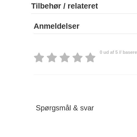
Tilbehør / relateret
Anmeldelser
0 ud af 5 // baser
Spørgsmål & svar