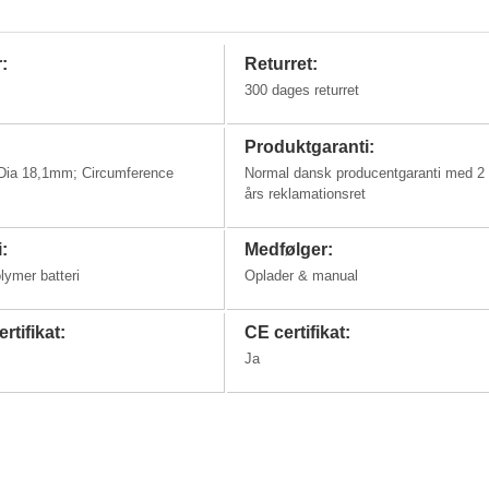
:
Returret:
300 dages returret
Produktgaranti:
 Dia 18,1mm; Circumference
Normal dansk producentgaranti med 2
års reklamationsret
i:
Medfølger:
olymer batteri
Oplader & manual
rtifikat:
CE certifikat:
Ja