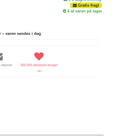
Gratis fragt
6
af varen på lager
r – varen sendes i dag
returret
300.000 danskere bruger
os