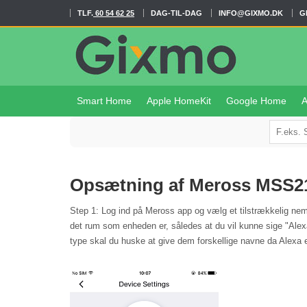
TLF.
60 54 62 25
DAG-TIL-DAG
INFO@GIXMO.DK
G
Smart Home
Apple HomeKit
Google Home
A
Opsætning af Meross MSS2
Step 1: Log ind på Meross app og vælg et tilstrækkelig nem
det rum som enheden er, således at du vil kunne sige "Ale
type skal du huske at give dem forskellige navne da Alexa e