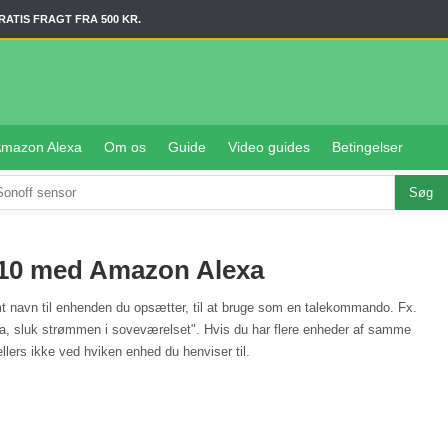
RATIS FRAGT FRA 500 KR.
mazon Alexa
Om os
Guide
Video guides
Betingelser
10 med Amazon Alexa
t navn til enhenden du opsætter, til at bruge som en talekommando. Fx.
xa, sluk strømmen i soveværelset". Hvis du har flere enheder af samme
llers ikke ved hviken enhed du henviser til.