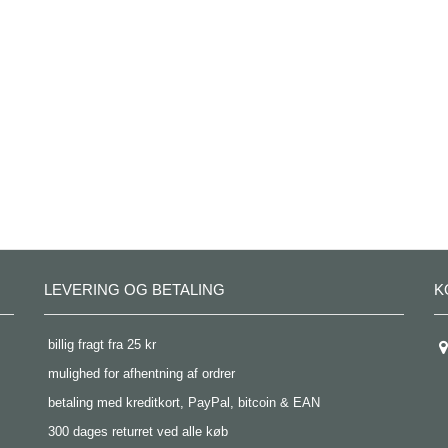
LEVERING OG BETALING
K
 billig fragt fra 25 kr
 mulighed for afhentning af ordrer
 betaling med kreditkort, PayPal, bitcoin & EAN
 300 dages returret ved alle køb