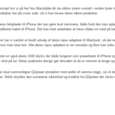
ncept tror vi på her hos Mackabler.dk da sikker strøm overalt i verden lyder ri
rodukter her på vores side, så vi kan levere deres lækre produkter.
eres biloplader til iPhone der kan gøre livet nemmere, både fordi den kan opla
dedikeret kabel til iPhone. Det kan klart anbefales at have sådan en med på kø
er har vi samlet et bredt udvalg af deres rejse adaptere til Macbook, så der e
vor man skal hen. Alle deres rejse opladere er ret versatile og flere kan virke 
isten er også deres USB docks der både fungerer som powerbank til iPhone og op
 skal på tur. Deres praktiske design gør desuden at de er nemme at bruge og k
n skal sammenligne Q2power produkter med andre af samme slags, så vil de
ner. Dette skyldes den suveræne sikkerhed og kvalitet fra Q2power der sikrer 