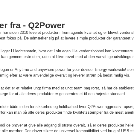
er fra - Q2Power
 har siden 2010 leveret produkter i fremragende kvalitet og er blevet verdens
jest fokus på. De udmærker sig på at levere simple produkter der garanteret v
 ligger i Liechtenstein, hvor det i sin egen lille verdensbobbel kan koncentre
t kan gennemteste dem, uden at blive revet med af den vanvittige udviklings 
logan er Anytime and anywhere power for your device. Energy worldwide! som
emlig efter at være anvendelige overalt og leverer strøm på bedst mulig vis.
t det er et relativt ungt firma med et ungt team bag roret, så har de etablere
ørge for at alle deres produkter er gennemtestet til den højeste standard.
ælder både inden for sikkerhed og holdbarhed hvor Q2Power aggressivt opsøger
rfor kan man på alle deres produkter finde kvalitetsstempler fra de mest ane
rdi de prøver at give alle adgang til strøm overalt, så er deres produkter heller
t alle mærker. Derudover sikrer de universel kompatibilitet ved brug af USB st