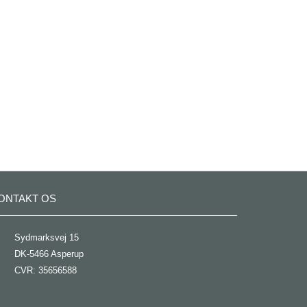
ONTAKT OS
Sydmarksvej 15
DK-5466 Asperup
CVR: 35656588