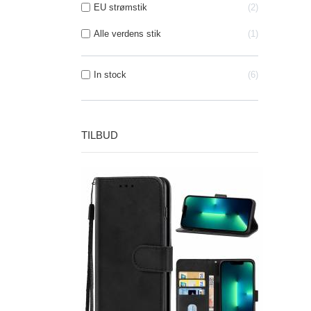
EU strømstik
2
Alle verdens stik
1
In stock
6
TILBUD