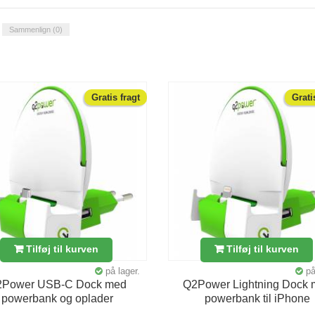
Sammenlign (
0
)
Gratis fragt
Grati
Tilføj til kurven
Tilføj til kurven
på lager.
på
2Power USB-C Dock med
Q2Power Lightning Dock
powerbank og oplader
powerbank til iPhone