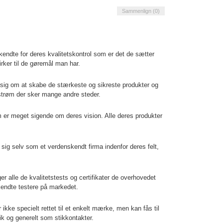
Sammenlign (
0
)
kendte for deres kvalitetskontrol som er det de sætter
irker til de gøremål man har.
re sig om at skabe de stærkeste og sikreste produkter og
strøm der sker mange andre steder.
 er meget sigende om deres vision. Alle deres produkter
t sig selv som et verdenskendt firma indenfor deres felt,
 alle de kvalitetstests og certifikater de overhovedet
rkendte testere på markedet.
 ikke specielt rettet til et enkelt mærke, men kan fås til
ik og generelt som stikkontakter.