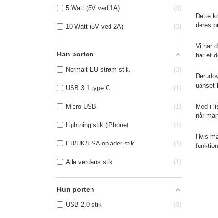
5 Watt (5V ved 1A)
3
Dette ko
deres p
10 Watt (5V ved 2A)
3
Vi har d
Han porten
har et 
Normalt EU strøm stik.
3
Derudov
uanset h
USB 3.1 type C
1
Micro USB
1
Med i l
når man
Lightning stik (iPhone)
1
Hvis ma
EU/UK/USA oplader stik
1
funktio
Alle verdens stik
1
Hun porten
USB 2.0 stik
3