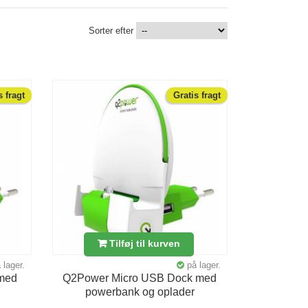
Sorter efter
s fragt
Gratis fragt
Tilføj til kurven
 lager.
på lager.
 med
Q2Power Micro USB Dock med
powerbank og oplader