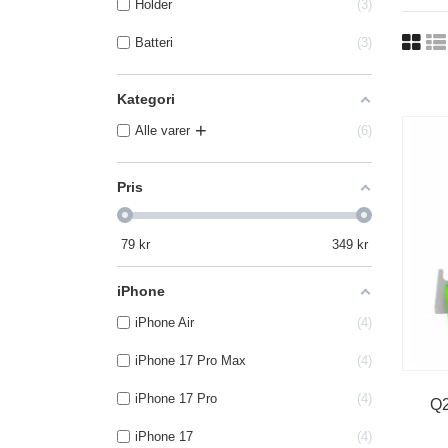
Holder
3
Batteri
3
Kategori
+
Alle varer
6
Pris
79
kr
349
kr
iPhone
iPhone Air
4
iPhone 17 Pro Max
4
iPhone 17 Pro
4
Q
iPhone 17
4