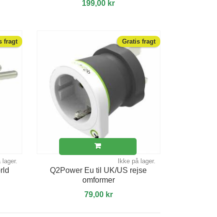
199,00 kr
s fragt
Gratis fragt
 lager.
Ikke på lager.
rld
Q2Power Eu til UK/US rejse
omformer
79,00 kr