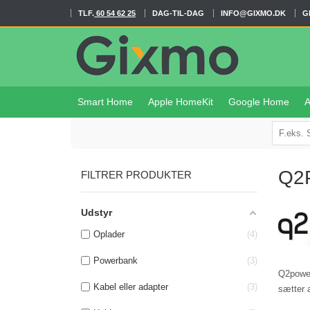
TLF.
60 54 62 25
DAG-TIL-DAG
INFO@GIXMO.DK
G
Smart Home
Apple HomeKit
Google Home
A
Q2
FILTRER PRODUKTER
Udstyr
Oplader
4
Powerbank
3
Q2power
Kabel eller adapter
3
sætter 