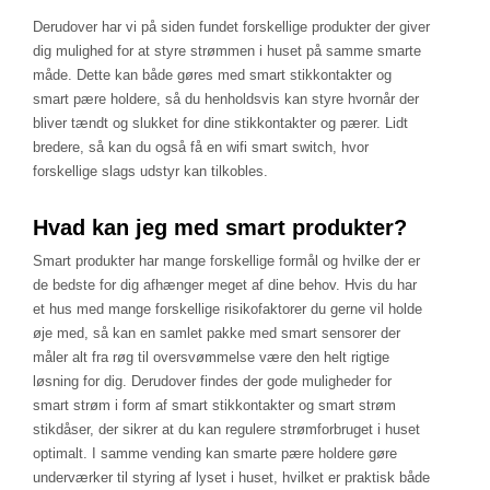
Derudover har vi på siden fundet forskellige produkter der giver
dig mulighed for at styre strømmen i huset på samme smarte
måde. Dette kan både gøres med smart stikkontakter og
smart pære holdere, så du henholdsvis kan styre hvornår der
bliver tændt og slukket for dine stikkontakter og pærer. Lidt
bredere, så kan du også få en wifi smart switch, hvor
forskellige slags udstyr kan tilkobles.
Hvad kan jeg med smart produkter?
Smart produkter har mange forskellige formål og hvilke der er
de bedste for dig afhænger meget af dine behov. Hvis du har
et hus med mange forskellige risikofaktorer du gerne vil holde
øje med, så kan en samlet pakke med smart sensorer der
måler alt fra røg til oversvømmelse være den helt rigtige
løsning for dig. Derudover findes der gode muligheder for
smart strøm i form af smart stikkontakter og smart strøm
stikdåser, der sikrer at du kan regulere strømforbruget i huset
optimalt. I samme vending kan smarte pære holdere gøre
underværker til styring af lyset i huset, hvilket er praktisk både