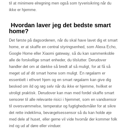
til at minimere elregning men også som tyverisikring når du
ikke er hjemme.
Hvordan laver jeg det bedste smart
home?
Det første på dagsordenen, når du skal have lavet dig et smart
home, er at skaffe en central styringsenhed, som Alexa Echo,
Google Home eller Xiaomi gateway, så du kan sammenkoble
alle de forskellige smart enheder, du tilslutter. Derudover
handler det om at dække så bredt af så muligt, for at få så
meget ud af dit smart home som muligt. En røgalarm er
essentielt i ethvert hjem og en smart røgalarm kan give dig
besked om ild og røg selv når du ikke er hjemme, hvilket er
utroligt praktisk. Derudover kan man med fordel skaffe smart
sensorer til alle relevante risici i hjemmet, som en vandsensor
til oversvømmelse, temperatur og fugtighedsmåler for at sikre
det rette indeklima, bevægelsessensor så du kan holde øje
med dele af huset, eller gerne vil vide hvornår der kommer folk
ind og ud af døre eller vinduer.