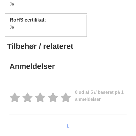
Ja
RoHS certifikat:
Ja
Tilbehør / relateret
Anmeldelser
0 ud af 5 // baseret på 1
anmeldelser
1