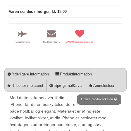
Varen sendes i morgen kl. 18:00
1 dags levering
300 dages returret
300.000 danskere bruger os
Yderligere information
Produktinformation
Tilbehør / relateret
Spørgsmål&svar
Anmeldelser
Med dette silikonecover til din
Oplæs produktteksten 🎧
iPhone, får du en beskyttelse, der er
både holdbar og elegant. Materialet er af højeste
kvalitet, hvilket sikrer, at din iPhone er beskyttet mod
hverdagens udfordringer som ridser, stød og støv.