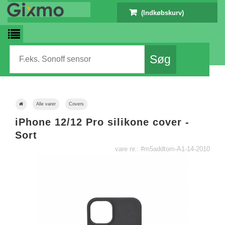
(Indkøbskurv)
Alle varer
Covers
iPhone 12/12 Pro silikone cover -
Sort
vare nr.: #m5addtom-A1-14-2010