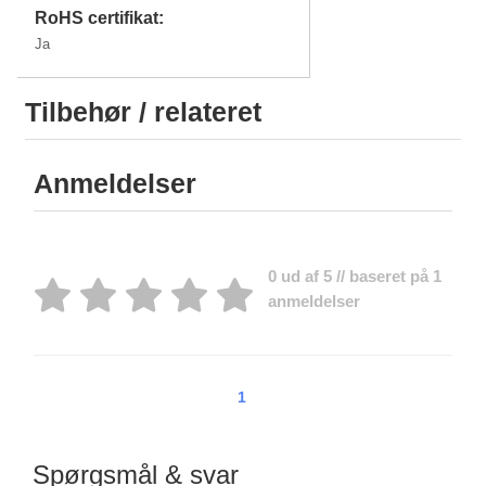
RoHS certifikat:
Ja
Tilbehør / relateret
Anmeldelser
0 ud af 5 // baseret på 1
anmeldelser
1
Spørgsmål & svar