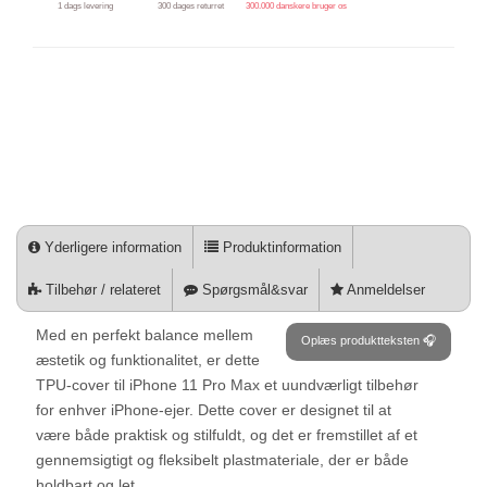
1 dags levering
300 dages returret
300.000 danskere bruger os
Yderligere information
Produktinformation
Tilbehør / relateret
Spørgsmål&svar
Anmeldelser
Med en perfekt balance mellem
Oplæs produktteksten 🎧
æstetik og funktionalitet, er dette
TPU-cover til iPhone 11 Pro Max et uundværligt tilbehør
for enhver iPhone-ejer. Dette cover er designet til at
være både praktisk og stilfuldt, og det er fremstillet af et
gennemsigtigt og fleksibelt plastmateriale, der er både
holdbart og let.