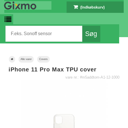
(Indkøbskurv)
Alle varer
Covers
iPhone 11 Pro Max TPU cover
vare nr.: #m5addtom-A1-12-1000