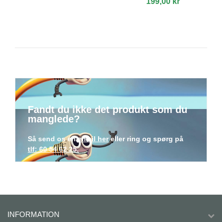
199,00 kr
Fandt du ikke det produkt som du
manglede?
Så send os en
email her
eller ring og spørg på
tlf: 60 54 62 25.
INFORMATION