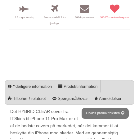
1-3 dages levering
Sendes med GLS fra
300 dages returret
300.000 danskere bruger os
fjernlager
Yderligere information
Produktinformation
Tilbehør / relateret
Spørgsmål&svar
Anmeldelser
Det HYBRID CLEAR cover fra
Oplæs produktteksten 🎧
ITSkins til iPhone 11 Pro Max er et
af de bedste covers på markedet, når det kommer til at
beskytte din iPhone mod skader. Med en gennemsigtig