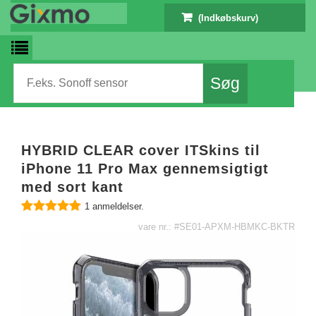
(Indkøbskurv)
HYBRID CLEAR cover ITSkins til
iPhone 11 Pro Max gennemsigtigt
med sort kant
1
anmeldelser.
vare nr.: #SE01-APXM-HBMKC-BKTR