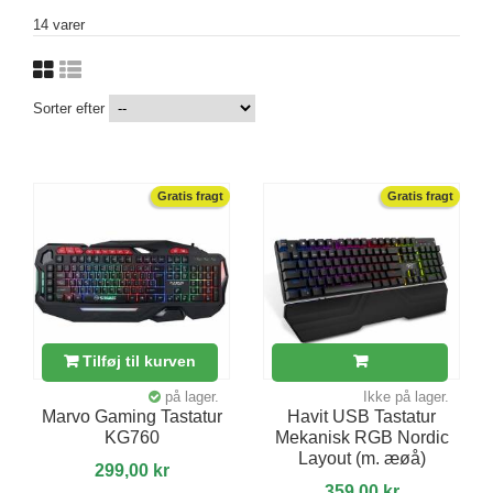
14 varer
Sorter efter
Gratis fragt
Gratis fragt
Tilføj til kurven
på lager.
Ikke på lager.
Marvo Gaming Tastatur
Havit USB Tastatur
KG760
Mekanisk RGB Nordic
Layout (m. æøå)
299,00 kr
359,00 kr