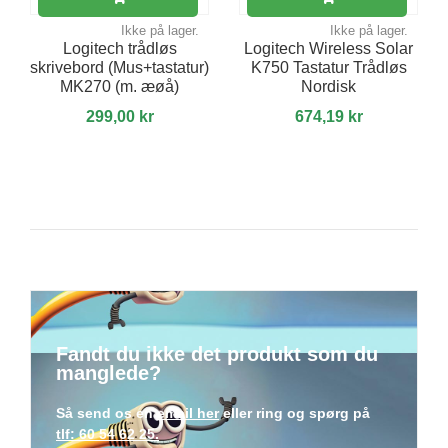
Ikke på lager.
Ikke på lager.
Logitech trådløs
Logitech Wireless Solar
skrivebord (Mus+tastatur)
K750 Tastatur Trådløs
MK270 (m. æøå)
Nordisk
299,00 kr
674,19 kr
Fandt du ikke det produkt som du
manglede?
Så send os en
email her
eller ring og spørg på
tlf: 60 54 62 25.