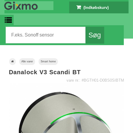
(Indkøbskurv)
Alle varer
Smart home
Danalock V3 Scandi BT
vare nr.: #BGTH01-D0BS0SIBTM