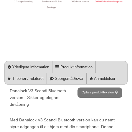
1-3 dages levering
Sendes med GLS fra
300 dages returret
300.000 danskere bruger os
fjernlager
Yderligere information
Produktinformation
Tilbehør / relateret
Spørgsmål&svar
Anmeldelser
Danalock V3 Scandi Bluetooth
Oplæs produktteksten 🎧
version - Sikker og elegant
døråbning
Med Danalock V3 Scandi Bluetooth version kan du nemt
styre adgangen til dit hjem med din smartphone. Denne