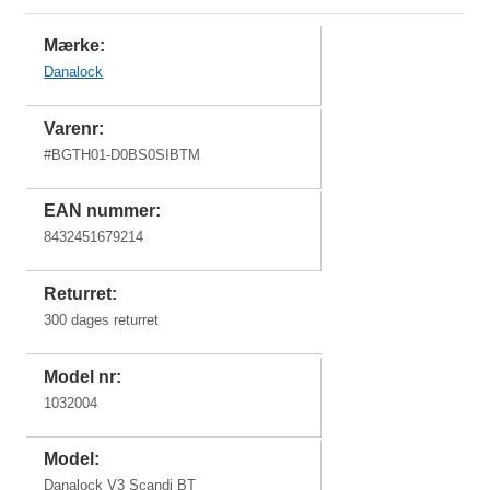
Mærke:
Danalock
Varenr:
#
BGTH01-D0BS0SIBTM
EAN nummer:
8432451679214
Returret:
300 dages returret
Model nr:
1032004
Model:
Danalock V3 Scandi BT