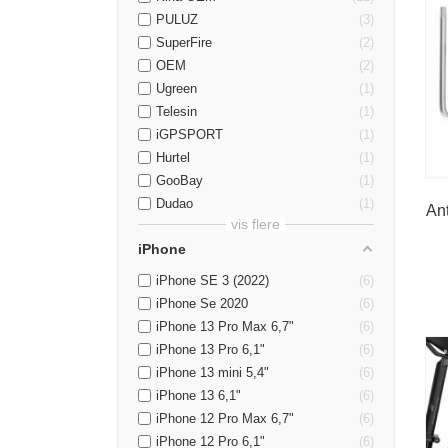
PULUZ
3
SuperFire
2
OEM
2
Ugreen
1
Telesin
1
iGPSPORT
1
Hurtel
1
GooBay
1
Dudao
1
Ant
vis flere
iPhone
iPhone SE 3 (2022)
6
iPhone Se 2020
6
iPhone 13 Pro Max 6,7"
6
iPhone 13 Pro 6,1"
6
iPhone 13 mini 5,4"
6
iPhone 13 6,1"
6
iPhone 12 Pro Max 6,7"
6
iPhone 12 Pro 6,1"
6