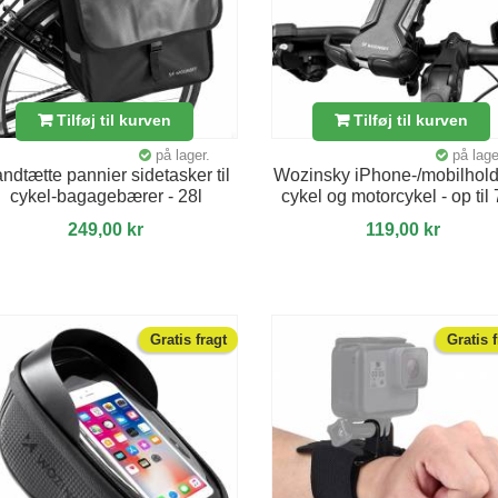
Tilføj til kurven
Tilføj til kurven
på lager.
på lage
ndtætte pannier sidetasker til
Wozinsky iPhone-/mobilholde
cykel-bagagebærer - 28l
cykel og motorcykel - op til 
249,00 kr
119,00 kr
Gratis fragt
Gratis 