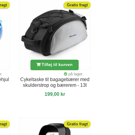
fragt
Gratis fragt
Tilføj til kurven
r.
på lager.
ehjul
Cykeltaske til bagagebærer med
skulderstrop og bærerem - 13l
199,00 kr
fragt
Gratis fragt