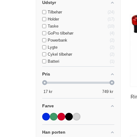
Udstyr
Tilbehør
24
Holder
17
Taske
10
GoPro tilbehør
4
Powerbank
2
Lygte
2
Cykel tilbehør
2
Batteri
1
Pris
17
kr
749
kr
Ri
Farve
Han porten