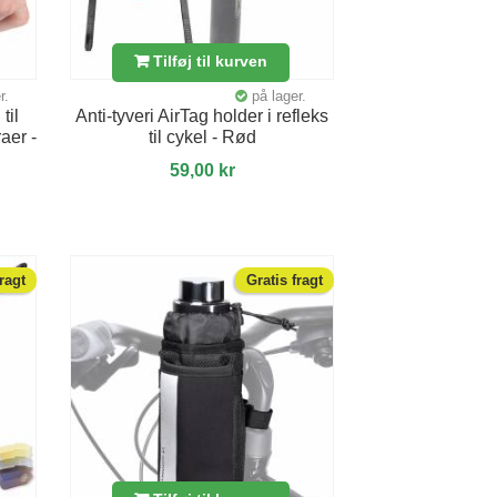
Tilføj til kurven
r.
på lager.
til
Anti-tyveri AirTag holder i refleks
aer -
til cykel - Rød
59,00 kr
fragt
Gratis fragt