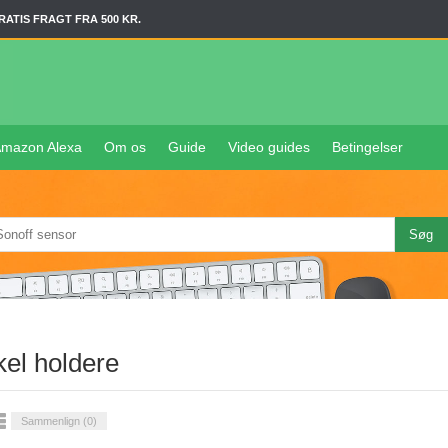
RATIS FRAGT FRA 500 KR.
mazon Alexa
Om os
Guide
Video guides
Betingelser
el holdere
Sammenlign (
0
)