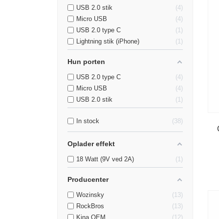
USB 2.0 stik
4
Micro USB
4
USB 2.0 type C
1
Lightning stik (iPhone)
1
Hun porten
USB 2.0 type C
4
Micro USB
4
USB 2.0 stik
1
In stock
38
Oplader effekt
18 Watt (9V ved 2A)
1
Producenter
Wozinsky
13
RockBros
13
Kina OEM
12