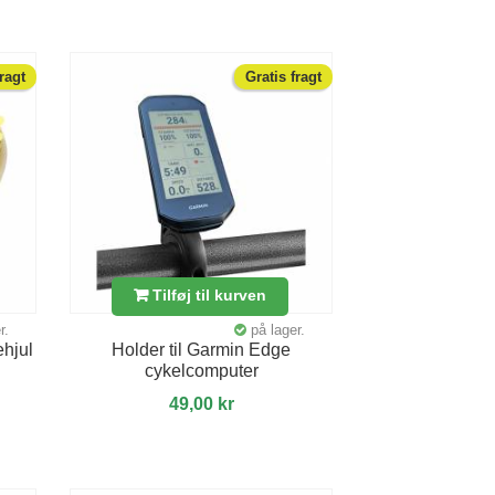
fragt
Gratis fragt
Tilføj til kurven
r.
på lager.
ehjul
Holder til Garmin Edge
cykelcomputer
49,00 kr