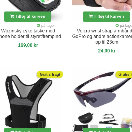
Tilføj til kurven
Tilføj til kurven
på lager.
på lage
Wozinsky cykeltaske med
Velcro wrist strap armbånd 
hone holder til styret/frempind
GoPro og andre actionkamer
op til 23cm
169,00 kr
24,00 kr
Gratis fragt
Gratis 