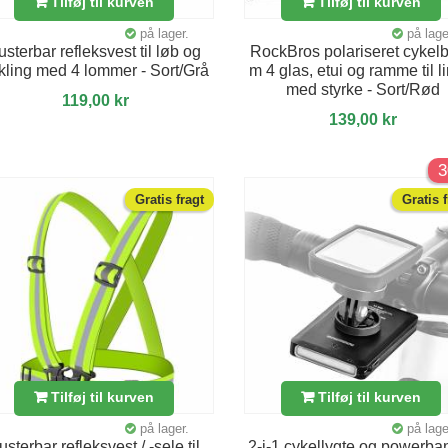
Tilføj til kurven
Tilføj til kurven
på lager.
på lage
usterbar refleksvest til løb og
RockBros polariseret cykelbr
kling med 4 lommer - Sort/Grå
m 4 glas, etui og ramme til l
med styrke - Sort/Rød
119,00 kr
139,00 kr
Gratis fragt
Gratis 
Tilføj til kurven
Tilføj til kurven
på lager.
på lage
usterbar refleksvest / -sele til
2-i-1 cykellygte og powerba