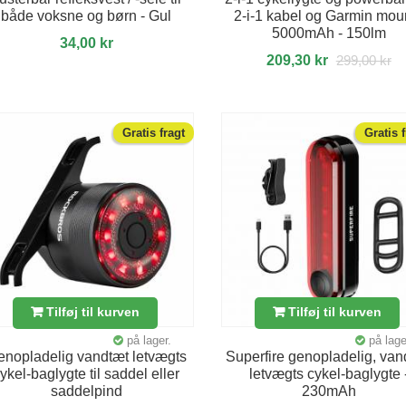
både voksne og børn - Gul
2-i-1 kabel og Garmin moun
5000mAh - 150lm
34,00 kr
209,30 kr
299,00 kr
Gratis fragt
Gratis 
Tilføj til kurven
Tilføj til kurven
på lager.
på lage
nopladelig vandtæt letvægts
Superfire genopladelig, van
ykel-baglygte til saddel eller
letvægts cykel-baglygte 
saddelpind
230mAh