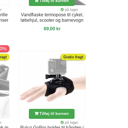
Tilføj til kurven
r.
på lager.
ille
Vandflaske termopose til cykel,
inser
løbehjul, scooter og barnevogn
69,00 kr
30%
fragt
Gratis fragt
Tilføj til kurven
r.
på lager.
nk m
Puluz GoPro holder til hånden i