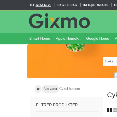
TLF.
60 54 62 25
DAG-TIL-DAG
INFO@GIXMO.DK
G
Smart Home
Apple HomeKit
Google Home
A
Cykel holdere
Alle varer
Cyk
FILTRER PRODUKTER