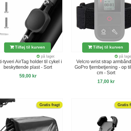
Tilføj til kurven
Tilføj til kurven
på lager.
på lage
i-tyveri AirTag holder til cykel i
Velcro wrist strap armbånd 
beskyttende plast - Sort
GoPro fjernbetjening - op ti
cm - Sort
59,00 kr
17,00 kr
Gratis fragt
Gratis 