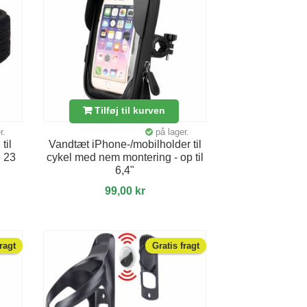
Tilføj til kurven
r.
på lager.
til
Vandtæt iPhone-/mobilholder til
l 23
cykel med nem montering - op til
6,4"
99,00 kr
fragt
Gratis fragt