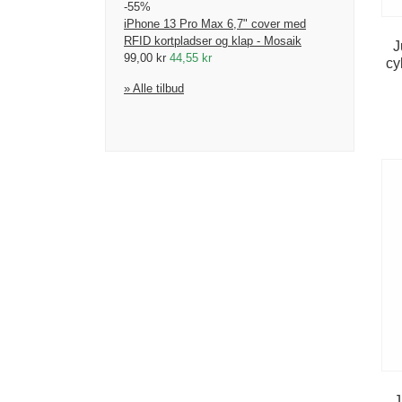
-55%
iPhone 13 Pro Max 6,7" cover med
RFID kortpladser og klap - Mosaik
J
99,00 kr
44,55 kr
cy
» Alle tilbud
J