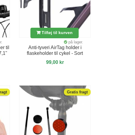
Tilføj til kurven
r.
på lager.
r til
Anti-tyveri AirTag holder i
7,1"
flaskeholder til cykel - Sort
99,00 kr
fragt
Gratis fragt