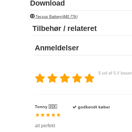
Download
Tecxus Battery
(440.77k)
Tilbehør / relateret
Anmeldelser
5 ud af 5 // bas
Tonny 🇩🇰
godkendt køber
★★★★★
alt perfekt