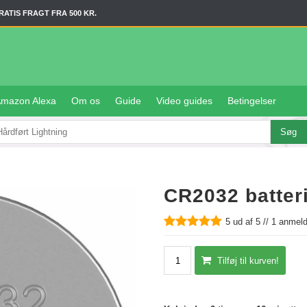
RATIS FRAGT FRA 500 KR.
mazon Alexa
Om os
Guide
Video guides
Betingelser
CR2032 batteri
5
ud af 5 //
1
anmelde
Tilføj til kurven!