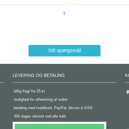
1
Stil spørgsmål
LEVERING OG BETALING
K
 billig fragt fra 25 kr
 mulighed for afhentning af ordrer
 betaling med kreditkort, PayPal, bitcoin & EAN
 300 dages returret ved alle køb