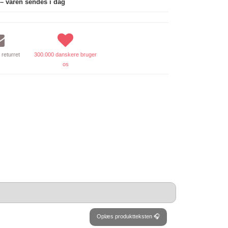
 – varen sendes i dag
returret
300.000 danskere bruger
os
Oplæs produktteksten 🎧