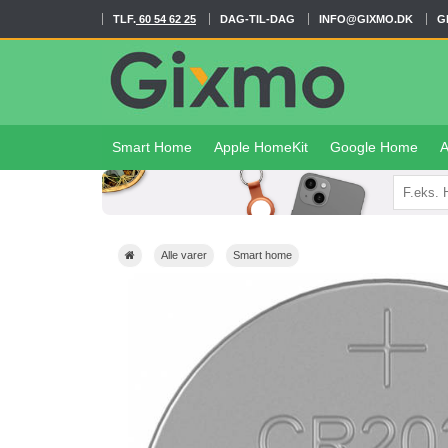
TLF.
60 54 62 25
DAG-TIL-DAG
INFO@GIXMO.DK
G
Smart Home
Apple HomeKit
Google Home
A
Alle varer
Smart home