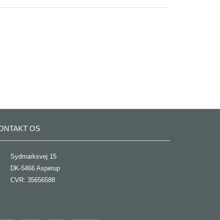
ONTAKT OS
Sydmarksvej 15
DK-5466 Asperup
CVR: 35656588