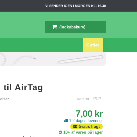
VI SENDER IGEN I MORGEN KL. 16.30
(Indkøbskurv)
Outlet
 til AirTag
lser.
vare nr.: #517
7,00 kr
1-2 dages levering.
Gratis fragt
10+
af varen på lager