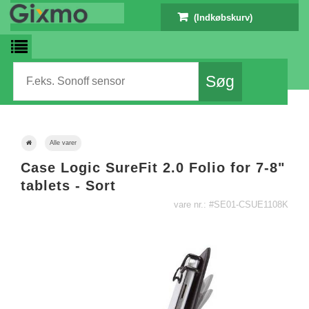
(Indkøbskurv)
Alle varer
Case Logic SureFit 2.0 Folio for 7-8"
tablets - Sort
vare nr.: #SE01-CSUE1108K