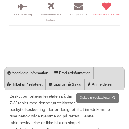
1-3 dages levering
Sendes med GLS fra
300 dages returret
300.000 danskere bruger os
fjernlager
Yderligere information
Produktinformation
Tilbehør / relateret
Spørgsmål&svar
Anmeldelser
Beskyt og forlæng levetiden på din
Oplæs produktteksten 🎧
7-8” tablet med denne førsteklasses
beskyttelsesløsning, der er designet til at imødekomme
dine behov både hjemme og på farten. Denne
tabletbeskyttelse er ikke blot en simpel