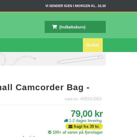
VI SENDER IGEN I MORGEN KL. 16.30
(Indkøbskurv)
Outlet
all Camcorder Bag -
vare nr.: #SE01-DS3
79,00 kr
1-2 dages levering.
fragt fra
39
kr.
100+
af varen på fjernlager