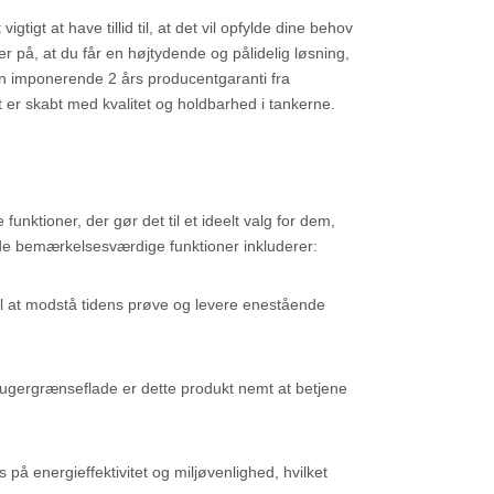
gtigt at have tillid til, at det vil opfylde dine behov
 på, at du får en højtydende og pålidelig løsning,
en imponerende 2 års producentgaranti fra
 er skabt med kvalitet og holdbarhed i tankerne.
nktioner, der gør det til et ideelt valg for dem,
f de bemærkelsesværdige funktioner inkluderer:
il at modstå tidens prøve og levere enestående
brugergrænseflade er dette produkt nemt at betjene
på energieffektivitet og miljøvenlighed, hvilket