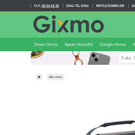
TLF.
60 54 62 25
DAG-TIL-DAG
INFO@GIXMO.DK
G
Smart Home
Apple HomeKit
Google Home
A
Alle varer