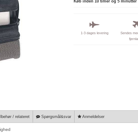
Køb inden 10 timer og 5 minutter
1-3 dages levering
Sendes med
fjernl
lbehør / relateret
Spørgsmål&svar
Anmeldelser
lighed