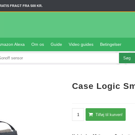
RATIS FRAGT FRA 500 KR.
mazon Alexa
Om os
Guide
Video guides
Betingelser
Case Logic Sm
Tilføj til kurven!