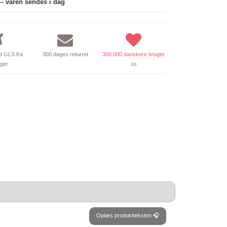
 – varen sendes i dag
 GLS fra
300 dages returret
300.000 danskere bruger
ager
os
Oplæs produktteksten 🎧