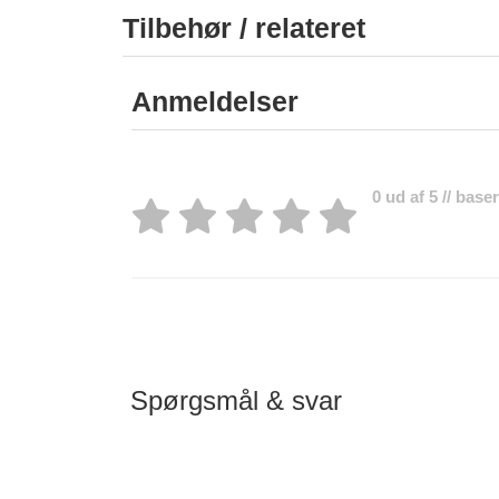
Tilbehør / relateret
Anmeldelser
0 ud af 5 // bas
Spørgsmål & svar