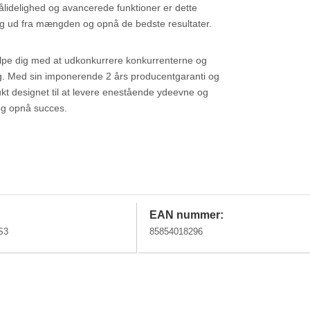
lidelighed og avancerede funktioner er dette
 sig ud fra mængden og opnå de bedste resultater.
jælpe dig med at udkonkurrere konkurrenterne og
ig. Med sin imponerende 2 års producentgaranti og
kt designet til at levere enestående ydeevne og
 og opnå succes.
EAN nummer:
S3
85854018296