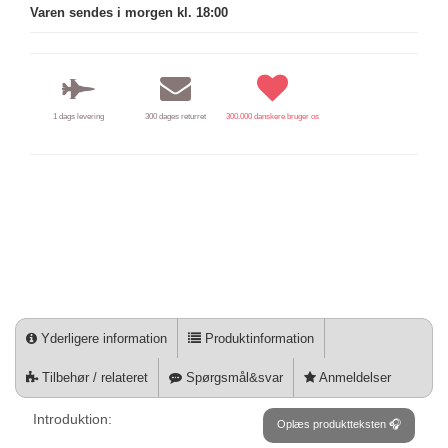
Varen sendes i morgen kl. 18:00
1 dags levering
300 dages returret
300.000 danskere bruger os
Yderligere information
Produktinformation
Tilbehør / relateret
Spørgsmål&svar
Anmeldelser
Introduktion:
Oplæs produktteksten 🎧