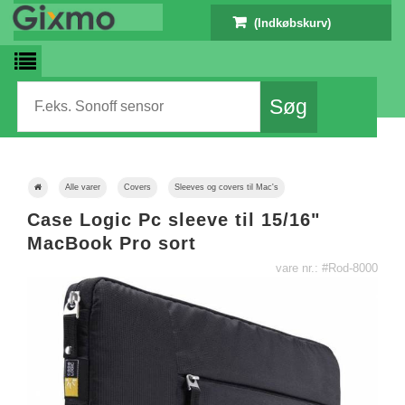
(Indkøbskurv)
Alle varer
Covers
Sleeves og covers til Mac's
Case Logic Pc sleeve til 15/16"
MacBook Pro sort
vare nr.: #Rod-8000