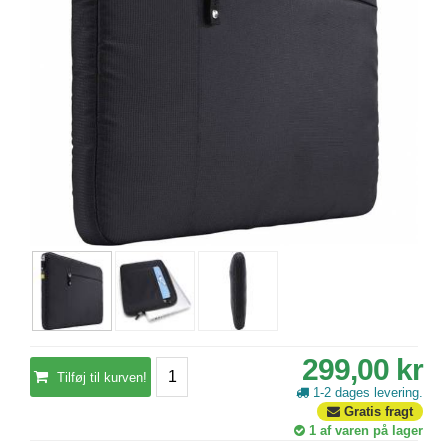
299,00 kr
Tilføj til kurven!
1-2 dages levering.
Gratis fragt
1
af varen på lager