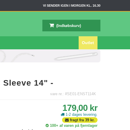
VI SENDER IGEN I MORGEN KL. 16.30
(Indkøbskurv)
Outlet
 Sleeve 14" -
vare nr.: #SE01-ENST114K
179,00 kr
1-2 dages levering.
fragt fra
39
kr.
100+
af varen på fjernlager