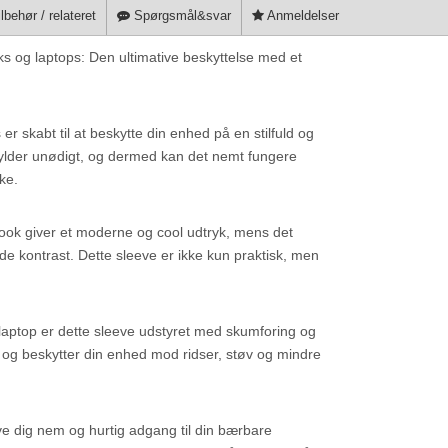
lbehør / relateret
Spørgsmål&svar
Anmeldelser
ks og laptops: Den ultimative beskyttelse med et
r skabt til at beskytte din enhed på en stilfuld og
e fylder unødigt, og dermed kan det nemt fungere
ke.
look giver et moderne og cool udtryk, mens det
nde kontrast. Dette sleeve er ikke kun praktisk, men
r laptop er dette sleeve udstyret med skumforing og
 og beskytter din enhed mod ridser, støv og mindre
ive dig nem og hurtig adgang til din bærbare