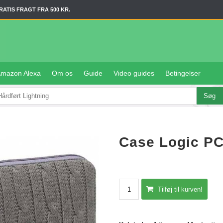
RATIS FRAGT FRA 500 KR.
mazon Alexa
Om os
Guide
Video guides
Betingelser
Case Logic PC
Tilføj til kurven!