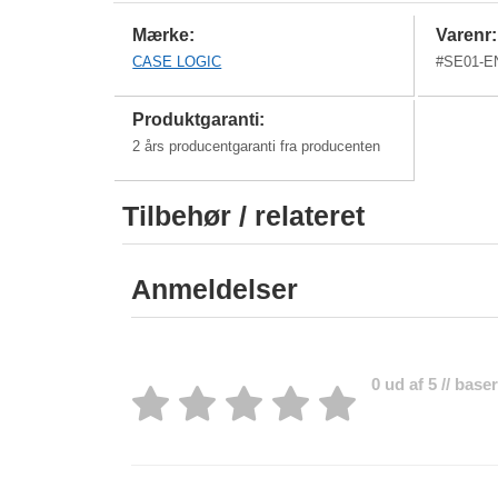
Mærke:
Varenr:
CASE LOGIC
#
SE01-E
Produktgaranti:
2 års producentgaranti fra producenten
Tilbehør / relateret
Anmeldelser
0 ud af 5 // bas