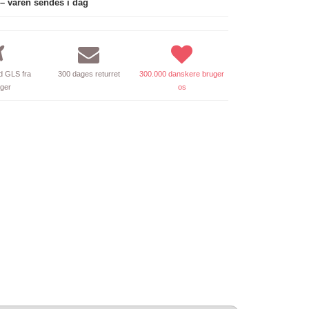
 – varen sendes i dag
 GLS fra
300 dages returret
300.000 danskere bruger
ager
os