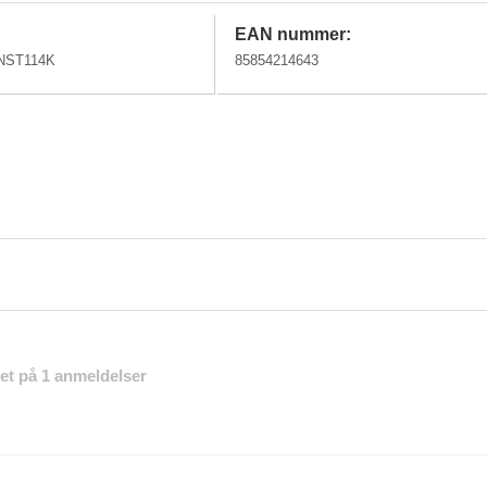
EAN nummer:
NST114K
85854214643
eret på 1 anmeldelser