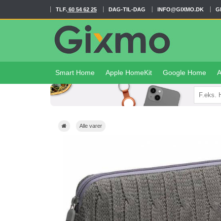
TLF.
60 54 62 25
DAG-TIL-DAG
INFO@GIXMO.DK
G
Smart Home
Apple HomeKit
Google Home
A
Alle varer