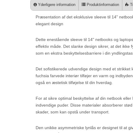
Yderligere information
Produktinformation
Ti
Præsentation af det eksklusive sleeve til 14" netboo
elegant design
Dette enestående sleeve til 14" netbooks og laptops e
effektiv måde. Det slanke design sikrer, at det ikk
som en ekstra beskyttelsesbarriere i din yndlingstas
Det sofistikerede udvendige design med et strikket 
fuchsia farvede interiør tilføjer en varm og indbyde
også en æstetisk tilføjelse til din hverdag.
For at sikre optimal beskyttelse af din netbook elle
indvendige puder. Disse materialer absorberer stød
skader, som kan opstå under transport.
Den unikke asymmetriske lynlås er designet til at g