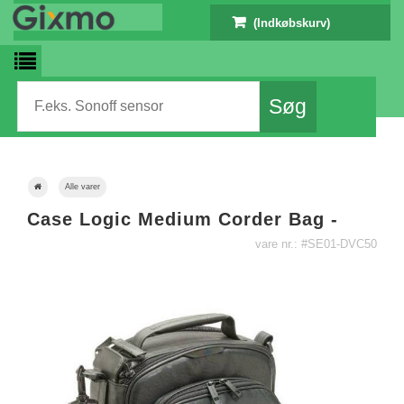
(Indkøbskurv)
Alle varer
Case Logic Medium Corder Bag -
vare nr.: #SE01-DVC50