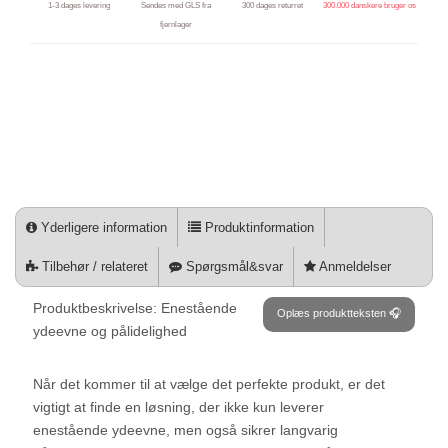
1-3 dages levering
Sendes med GLS fra
300 dages returret
300.000 danskere bruger os
fjernlager
Yderligere information
Produktinformation
Tilbehør / relateret
Spørgsmål&svar
Anmeldelser
Produktbeskrivelse: Enestående
Oplæs produktteksten 🎧
ydeevne og pålidelighed
Når det kommer til at vælge det perfekte produkt, er det
vigtigt at finde en løsning, der ikke kun leverer
enestående ydeevne, men også sikrer langvarig