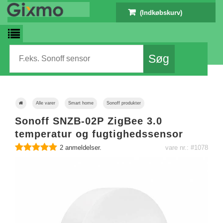
(Indkøbskurv)
Alle varer
Smart home
Sonoff produkter
Sonoff SNZB-02P ZigBee 3.0
temperatur og fugtighedssensor
2
anmeldelser.
vare nr.: #1078