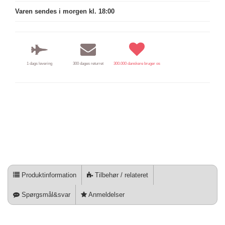
Varen sendes i morgen kl. 18:00
1 dags levering
300 dages returret
300.000 danskere bruger os
Produktinformation
Tilbehør / relateret
Spørgsmål&svar
Anmeldelser